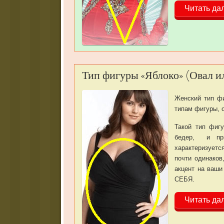
Читать да
Тип фигуры «Яблоко» (Овал и
Женский тип ф
типам фигуры, 
Такой тип фиг
бедер, и при
характеризуетс
почти одинаков
акцент на ваш
СЕБЯ.
Читать да