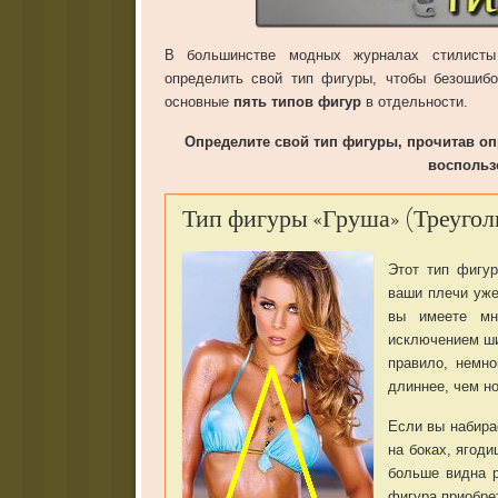
В большинстве модных журналах стилисты
определить свой тип фигуры, чтобы безошиб
основные
пять типов фигур
в отдельности.
Определите свой тип фигуры, прочитав о
воспольз
Тип фигуры «Груша» (Треугол
Этот тип фигу
ваши плечи уже
вы имеете мн
исключением шир
правило, немно
длиннее, чем но
Если вы набира
на боках, ягод
больше видна р
фигура приобре