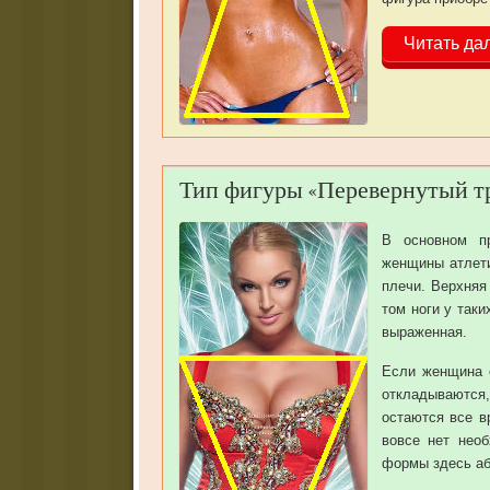
Читать да
Тип фигуры «Перевернутый тр
В основном п
женщины атлети
плечи. Верхняя
том ноги у так
выраженная.
Если женщина 
откладываются, 
остаются все 
вовсе нет необ
формы здесь аб