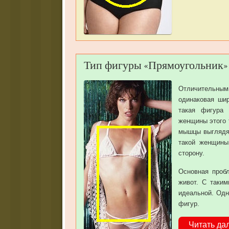
Тип фигуры «Прямоугольник»
Отличительным
одинаковая ши
такая фигура 
женщины этого 
мышцы выглядят
такой женщины
сторону.
Основная проб
живот. С таки
идеальной. Одн
фигур.
Читать да