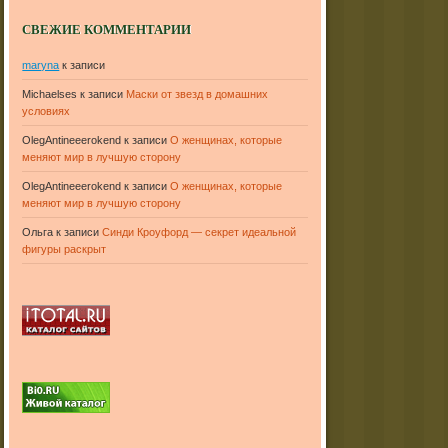
СВЕЖИЕ КОММЕНТАРИИ
maryna
к записи
Michaelses
к записи
Маски от звезд в домашних
условиях
OlegAntineeerokend
к записи
О женщинах, которые
меняют мир в лучшую сторону
OlegAntineeerokend
к записи
О женщинах, которые
меняют мир в лучшую сторону
Ольга
к записи
Синди Кроуфорд — секрет идеальной
фигуры раскрыт