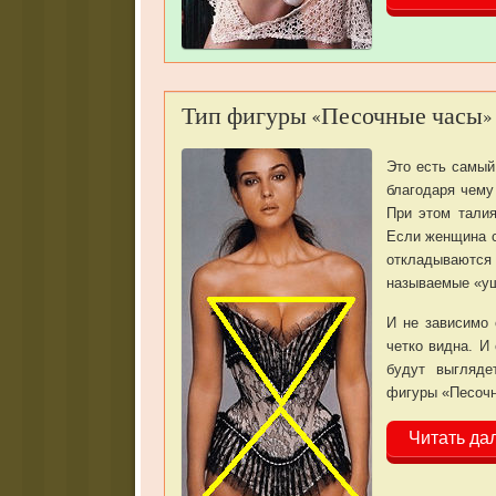
Тип фигуры «Песочные часы»
Это есть самый
благодаря чему
При этом талия
Если женщина с
откладываются
называемые «уш
И не зависимо 
четко видна. И
будут выгляде
фигуры «Песочн
Читать да