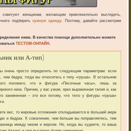
 советуют женщинам, желающим привлекательно выглядеть,
очного подбирать
нужную одежду
. Поэтому, давайте рассмотрим
пределения ниже. В качестве помощи дополнительно можете
оваться
ТЕСТОМ-ОНЛАЙН
.
ьник или А-тип)
ры очень просто определить по следующим параметрам: если
, чем бедра, тогда вы относитесь к типу «груша». В остальном
ого похожего, что и фигура «Песочные часы», лишь за
окого низа. Причем, у вас узкая, ярко выраженная талия и, как
го заниженная – это все потому, что тело у фигуры «груша»
ги.
ете вес, то жировые отложения откладываются в большей мере
ицах и бедрах. К сожалению, чем больше вы поправляетесь, тем
азница между низом и верхом. Но, когда вы худеете, то ваша
тает баланс и уже выглядит более гармонично.