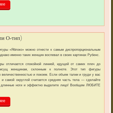
лее
ли О-тип)
игуры «Яблоко» можно отнести к самым диспропорциональным
однако именно таких женщин воспевал в своих картинах Рубенс.
уры отличается спокойной линией, идущей от самих плеч до
сущ женщинам, склонным к полноте. Этот тип фигуры
я величественностью и покоем. Если объем талии и груди у вас
, и самой округлой считается средняя часть тела — сделайте
и длинные ноги и эффектно выделите лицо! Вообщем ЛЮБИТЕ
лее