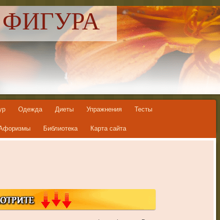
 ФИГУРА
ур
Одежда
Диеты
Упражнения
Тесты
Афоризмы
Библиотека
Карта сайта