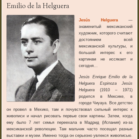
Emilio de la Helguera
Jesús Helguera
—
знаменитый мексиканский
художник, которого считают
достоянием всей
мексиканской культуры, и
большой интерес к его
картинам не иссякает и
сегодня…
Jesús Enrique Emilio de la
Helguera Espinoza Jesús
Helguera
(1910 – 1971)
родился в Мексике, в
городе Чиуауа. Все детство
он провел в Мехико, там и почувствовал сильный интерес к
живописи и начал рисовать первые свои картины. Затем, когда
ему было 7 лет семья переехала в Мадрид (Испания) из-за
мексиканской революции. Там мальчик часто посещал разные
выставки и музеи. Именно тогда он серьезно увлекся живописью.