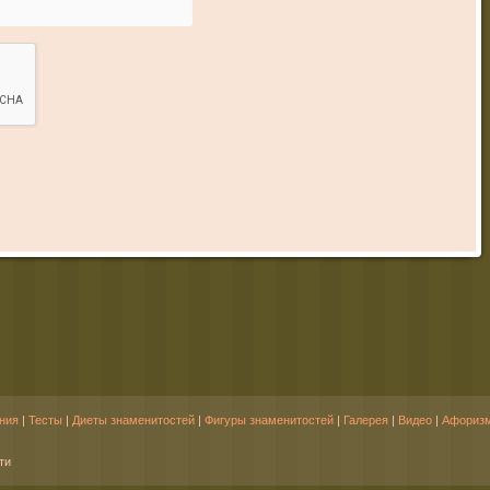
ния
|
Тесты
|
Диеты знаменитостей
|
Фигуры знаменитостей
|
Галерея
|
Видео
|
Афориз
ти