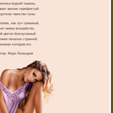
мленьи водной тишины,
вает венчик серебристый
кротком таинстве луны.
юбовь, как луч туманный,
уит немое волшебство.
й цветок благоуханный
ожен печалью странной,
онизан холодом его.
тор: Мира Лохвицкая