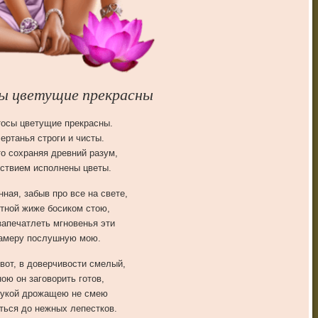
ы цветущие прекрасны
тосы цветущие прекрасны.
ертанья строги и чисты.
то сохраняя древний разум,
ствием исполнены цветы.
нная, забыв про все на свете,
тной жиже босиком стою,
апечатлеть мгновенья эти
амеру послушную мою.
 вот, в доверчивости смелый,
ою он заговорить готов,
рукой дрожащею не смею
ться до нежных лепестков.