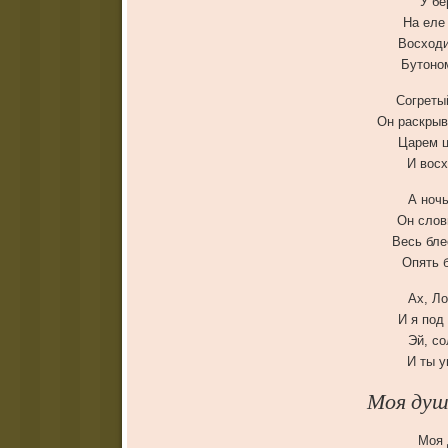
У бе
На еле
Восходи
Бутоном
Согреты
Он раскрыв
Царем ц
И вос
А ноч
Он слов
Весь бле
Опять 
Ах, Ло
И я под
Эй, со
И ты у
Моя душ
Моя 