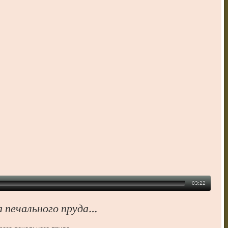
03:22
а печального пруда…