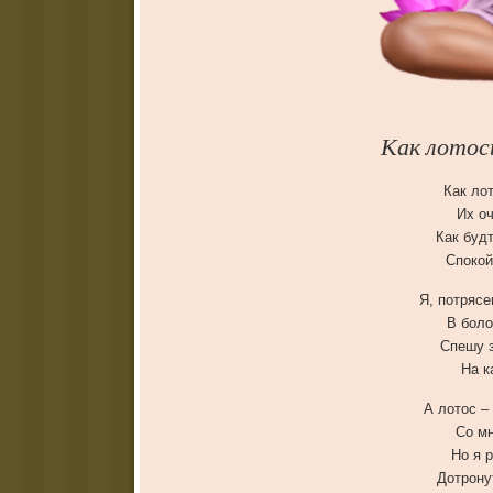
Как лотос
Как ло
Их оч
Как буд
Спокой
Я, потрясе
В боло
Спешу з
На к
А лотос –
Со мн
Но я 
Дотрону