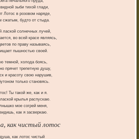
рега печального пруда,
 видной зыби тихой глади,
т Лотос в розовом наряде,
 сжатым, будто от стыда.
й лаской солнечных лучей,
ается, во всей красе являясь,
ветов по праву называясь,
хищает пышностью своей.
ью темной, холода боясь,
но прячет трепетную душу,
ск и красоту свою нарушив,
бутоном только становясь.
тос! Ты такой же, как и я.
 лаской крылья распускаю.
лнышко мое согрей меня,
видишь, как я засверкаю.
а, как чистый лотос
душа, как лотос чистый