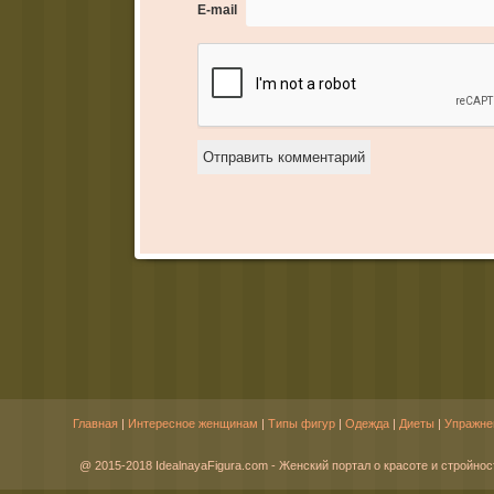
E-mail
Главная
|
Интересное женщинам
|
Типы фигур
|
Одежда
|
Диеты
|
Упражне
@ 2015-2018 IdealnayaFigura.com - Женский портал о красоте и стройнос