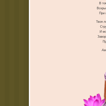
В то
Вскры
При 
Твоя л
Стр
И мо
Завор
Пр
Ав