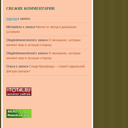
СВЕЖИЕ КОММЕНТАРИИ
maryna
к записи
Michaelses
к записи
Маски от звезд в домашних
условиях
OlegAntineeerokend
к записи
О женщинах, которые
меняют мир в лучшую сторону
OlegAntineeerokend
к записи
О женщинах, которые
меняют мир в лучшую сторону
Ольга
к записи
Синди Кроуфорд — секрет идеальной
фигуры раскрыт