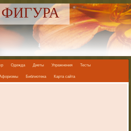
 ФИГУРА
ур
Одежда
Диеты
Упражнения
Тесты
Афоризмы
Библиотека
Карта сайта