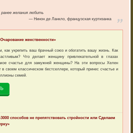
 ранее желания любить
Нинон де Ланкло, французская куртизанка
«Очарование женственности»
м, как укрепить ваш брачный союз и обогатить вашу жизнь. Как
частливым? Что делает женщину привлекательной в глазах
акое счастье для замужней женщины? На эти вопросы Хелен
 в своем классическом бестселлере, который принес счастье и
иллионы семей.
ТЬ
«3000 способов не препятствовать стройности или Сделаем
урку»