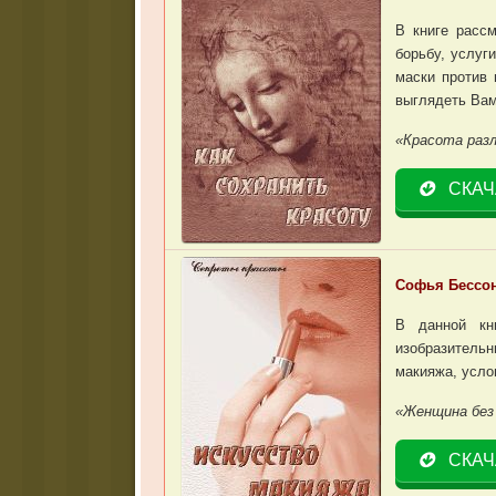
В книге расс
борьбу, услуг
маски против 
выглядеть Вам
«Красота разл
СКАЧ
Софья Бессон
В данной кни
изобразитель
макияжа, усло
«Женщина без 
СКАЧ