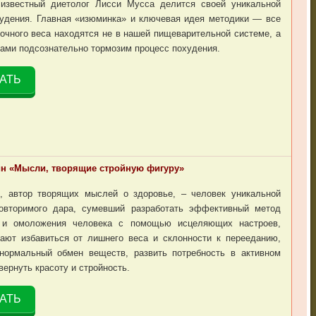
 известный диетолог Лисси Мусса делится своей уникальной
удения. Главная «изюминка» и ключевая идея методики — все
очного веса находятся не в нашей пищеварительной системе, а
сами подсознательно тормозим процесс похудения.
АТЬ
ин «Мысли, творящие стройную фигуру»
н, автор творящих мыслей о здоровье, – человек уникальной
овторимого дара, сумевший разработать эффективный метод
 и омоложения человека с помощью исцеляющих настроев,
ают избавиться от лишнего веса и склонности к перееданию,
 нормальный обмен веществ, развить потребность в активном
вернуть красоту и стройность.
АТЬ