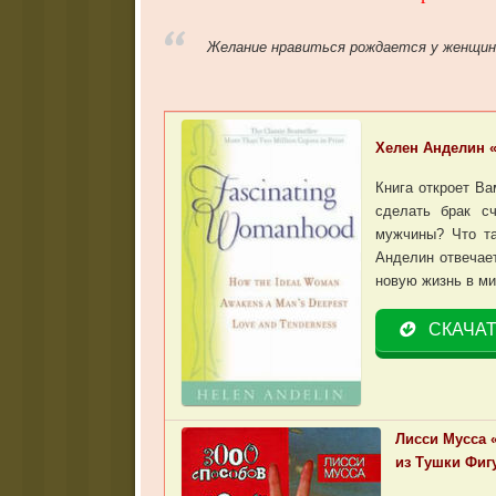
Желание нравиться рождается у женщин
Хелен Анделин 
Книга откроет Ва
сделать брак с
мужчины? Что т
Анделин отвечает
новую жизнь в м
СКАЧА
Лисси Мусса 
из Тушки Фиг