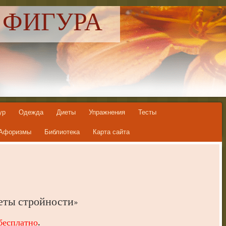
 ФИГУРА
ур
Одежда
Диеты
Упражнения
Тесты
Афоризмы
Библиотека
Карта сайта
еты стройности»
бесплатно
.