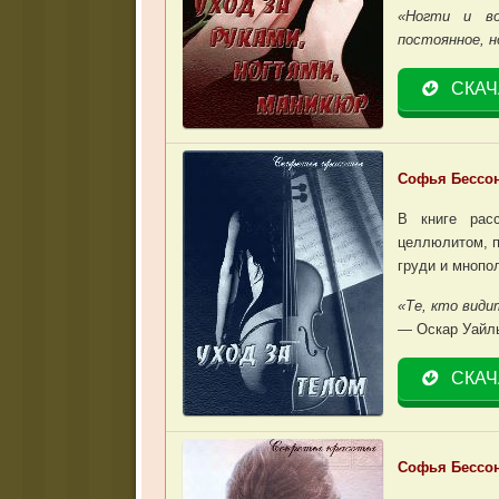
«Ногти и во
постоянное, н
СКАЧ
Софья Бессон
В книге рас
целлюлитом, п
груди и мнопо
«Те, кто види
— Оскар Уайл
СКАЧ
Софья Бессон