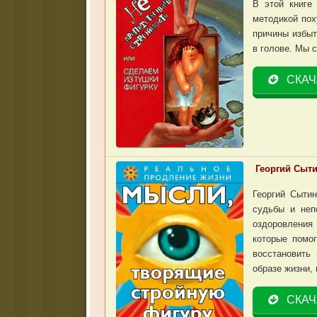
В этой книге
методикой пох
причины избыт
в голове. Мы 
СКАЧ
Георгий Сыт
Георгий Сыти
судьбы и неп
оздоровления
которые помог
восстановить
образе жизни, 
СКАЧ