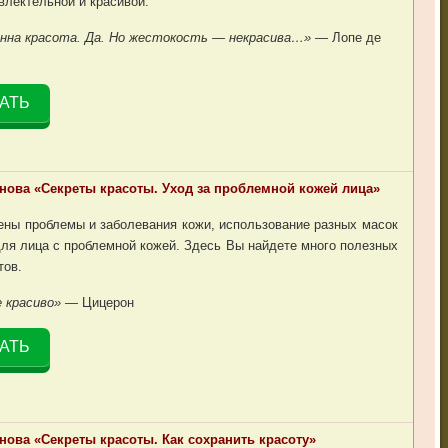
влектельной и красивой.
енна красота. Да. Но жестокость — некрасива…»
— Лопе де
АТЬ
нова «Секреты красоты. Уход за проблемной кожей лица»
ены проблемы и заболевания кожи, использование разных масок
для лица с проблемной кожей. Здесь Вы найдете много полезных
тов.
е красиво»
— Цицерон
АТЬ
ова «Секреты красоты. Как сохранить красоту»