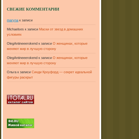
СВЕЖИЕ КОММЕНТАРИИ
maryna
к записи
Michaelses
к записи
Маски от звезд в домашних
условиях
OlegAntineeerokend
к записи
О женщинах, которые
меняют мир в лучшую сторону
OlegAntineeerokend
к записи
О женщинах, которые
меняют мир в лучшую сторону
Ольга
к записи
Синди Кроуфорд — секрет идеальной
фигуры раскрыт