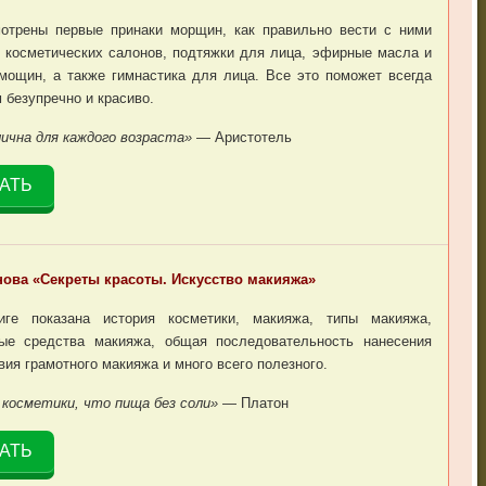
мотрены первые принаки морщин, как правильно вести с ними
и косметических салонов, подтяжки для лица, эфирные масла и
мощин, а также гимнастика для лица. Все это поможет всегда
 безупречно и красиво.
ична для каждого возраста»
— Аристотель
АТЬ
ова «Секреты красоты. Искусство макияжа»
ге показана история косметики, макияжа, типы макияжа,
ные средства макияжа, общая последовательность нанесения
вия грамотного макияжа и много всего полезного.
косметики, что пища без соли»
— Платон
АТЬ