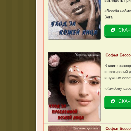
выглядеть при
«Всегда надм
Вега
СКАЧ
Софья Бессо
В книге освещ
и протираний 
и нужных сове
«Каждому сво
СКАЧ
Софья Бессон