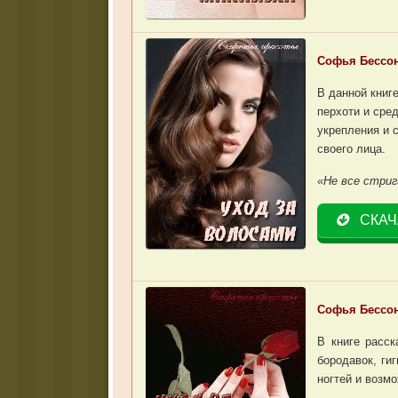
Софья Бессон
В данной книг
перхоти и сре
укрепления и 
своего лица.
«Не все стри
СКАЧ
Софья Бессон
В книге расск
бородавок, ги
ногтей и возм