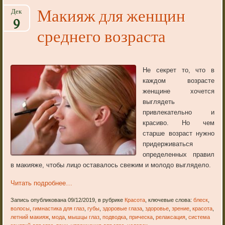
Макияж для женщин
Дек
9
среднего возраста
Не секрет то, что в
каждом возрасте
женщине хочется
выглядеть
привлекательно и
красиво. Но чем
старше возраст нужно
придерживаться
определенных правил
в макияже, чтобы лицо оставалось свежим и молодо выглядело.
Читать подробнее…
Запись опубликована 09/12/2019, в рубрике
Красота
, ключевые слова:
блеск
,
волосы
,
гимнастика для глаз
,
губы
,
здоровые глаза
,
здоровье
,
зрение
,
красота
,
летний макияж
,
мода
,
мышцы глаз
,
подводка
,
прическа
,
релаксация
,
система