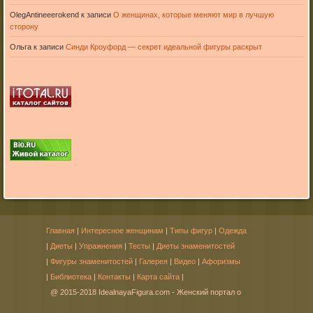
OlegAntineeerokend
к записи
О женщинах, которые меняют мир в лучшую
сторону
Ольга
к записи
Синди Кроуфорд — секрет идеальной фигуры раскрыт
Главная
|
Интересное женщинам
|
Типы фигур
|
Одежда
|
Диеты
|
Упражнения
|
Тесты
|
Диеты знаменитостей
|
Фигуры знаменитостей
|
Галерея
|
Видео
|
Афоризмы
|
Библиотека
|
Контакты
|
Карта сайта
|
@ 2015-2018 IdealnayaFigura.com - Женский портал о