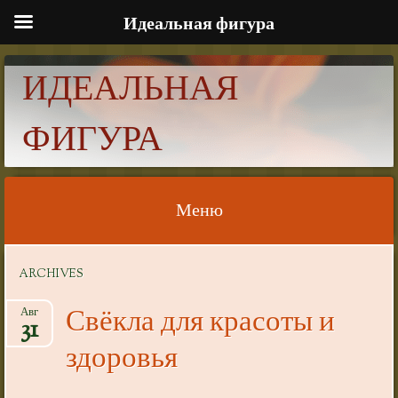
Идеальная фигура
ИДЕАЛЬНАЯ
ФИГУРА
Меню
Skip to content
ARCHIVES
Свёкла для красоты и
Авг
31
здоровья