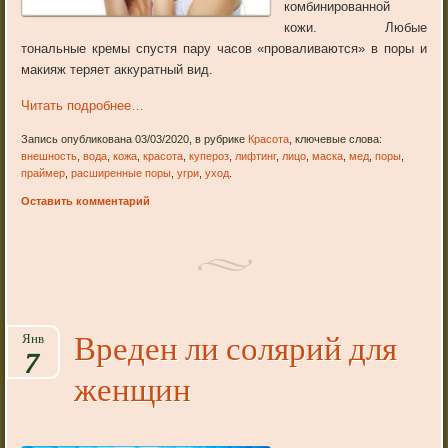
комбинированной
кожи. Любые
тональные кремы спустя пару часов «проваливаются» в поры и
макияж теряет аккуратный вид.
Читать подробнее…
Запись опубликована 03/03/2020, в рубрике
Красота
, ключевые слова:
внешность
,
вода
,
кожа
,
красота
,
купероз
,
лифтинг
,
лицо
,
маска
,
мед
,
поры
,
праймер
,
расширенные поры
,
угри
,
уход
.
Оставить комментарий
Вреден ли солярий для
Янв
7
женщин