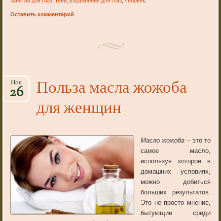
занятий для глаз
,
тени
,
упражнения для глаз
,
человек
.
Оставить комментарий
Польза масла жожоба
Ноя
26
для женщин
Масло жожоба
– это то
самое масло,
используя которое в
домашних условиях,
можно добиться
больших результатов.
Это не просто мнение,
бытующие среди