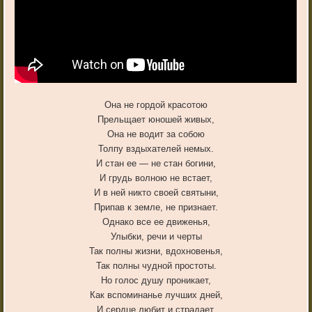
Она не гордой красотою
Прельщает юношей живых,
Она не водит за собою
Толпу вздыхателей немых.
И стан ее — не стан богини,
И грудь волною не встает,
И в ней никто своей святыни,
Припав к земле, не признает.
Однако все ее движенья,
Улыбки, речи и черты
Так полны жизни, вдохновенья,
Так полны чудной простоты.
Но голос душу проникает,
Как вспоминанье лучших дней,
И сердце любит и страдает,