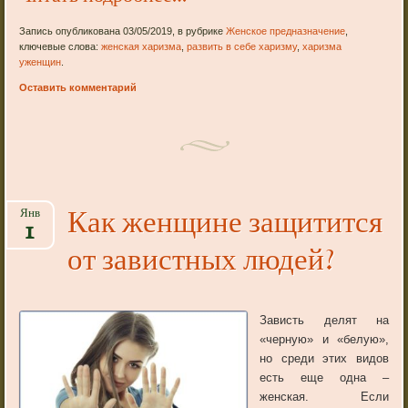
Запись опубликована 03/05/2019, в рубрике
Женское предназначение
,
ключевые слова:
женская харизма
,
развить в себе харизму
,
харизма
уженщин
.
Оставить комментарий
Как женщине защитится
Янв
1
от завистных людей?
Зависть делят на
«черную» и «белую»,
но среди этих видов
есть еще одна –
женская. Если