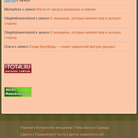
maryna
к записи
Michaelses
к записи
Маски от звезд в домашних условиях
OlegAntineeerokend
к записи
О женщинах, которые меняют мир в лучшую
сторону
OlegAntineeerokend
к записи
О женщинах, которые меняют мир в лучшую
сторону
Ольга
к записи
Синди Кроуфорд — секрет идеальной фигуры раскрыт
Главная
|
Интересное женщинам
|
Типы фигур
|
Одежда
|
Диеты
|
Упражнения
|
Тесты
|
Диеты знаменитостей