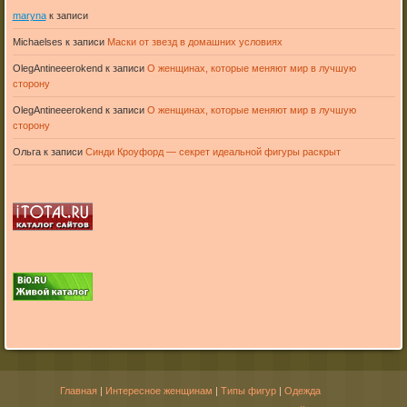
maryna
к записи
Michaelses
к записи
Маски от звезд в домашних условиях
OlegAntineeerokend
к записи
О женщинах, которые меняют мир в лучшую
сторону
OlegAntineeerokend
к записи
О женщинах, которые меняют мир в лучшую
сторону
Ольга
к записи
Синди Кроуфорд — секрет идеальной фигуры раскрыт
Главная
|
Интересное женщинам
|
Типы фигур
|
Одежда