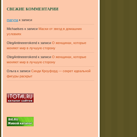
СВЕЖИЕ КОММЕНТАРИИ
maryna
к записи
Michaelses
к записи
Маски от звезд в домашних
условиях
OlegAntineeerokend
к записи
О женщинах, которые
меняют мир в лучшую сторону
OlegAntineeerokend
к записи
О женщинах, которые
меняют мир в лучшую сторону
Ольга
к записи
Синди Кроуфорд — секрет идеальной
фигуры раскрыт