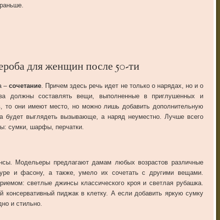
раньше.
ероба для женщин после 50-ти
а –
сочетание
. Причем здесь речь идет не только о нарядах, но и о
аза должны составлять вещи, выполненные в приглушенных и
ов, то они имеют место, но можно лишь добавить дополнительную
ма будет выглядеть вызывающе, а наряд неуместно. Лучше всего
ы: сумки, шарфы, перчатки.
нсы. Модельеры предлагают дамам любых возрастов различные
уре и фасону, а также, умело их сочетать с другими вещами.
иемом: светлые джинсы классического кроя и светлая рубашка.
й консервативный пиджак в клетку. А если добавить яркую сумку
но и стильно.