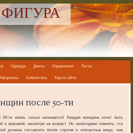
 ФИГУРА
ур
Одежда
Диеты
Упражнения
Тесты
Афоризмы
Библиотека
Карта сайта
нщин после 50-ти
е 50-ти жизнь только начинается! Каждая женщина хочет быть
й и красивой, несмотря на возраст. Но необходимо помнить, что
роб должны составлять более строгие и элегантные вещи, чем