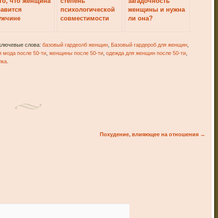
го, что женщина
степень
загадочность
авится
психологической
женщины и нужна
ужчине
совместимости
ли она?
мужчины и
женщины?
 ключевые слова:
базовый гардеолб женщин
,
Базовый гардероб для женщин
,
 мода после 50-ти
,
женщины после 50-ти
,
одежда для женщин после 50-ти
,
лка
.
Похудение, влияющее на отношения
→