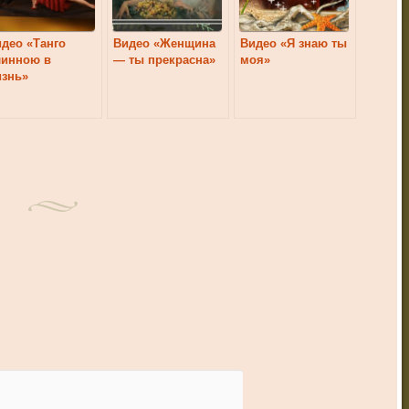
део «Танго
Видео «Женщина
Видео «Я знаю ты
линною в
— ты прекрасна»
моя»
изнь»