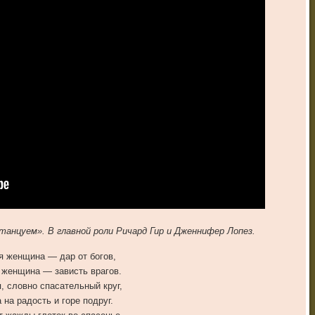
анцуем». В главной роли Ричард Гир и Дженнифер Лопез.
я женщина — дар от богов,
 женщина — зависть врагов.
 словно спасательный круг,
 на радость и горе подруг.