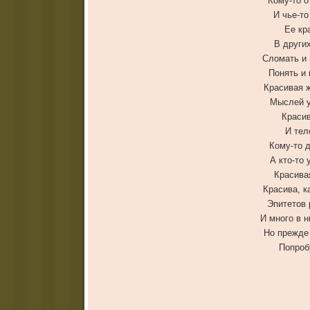
Кому-то о
И чье-то
Ее кр
В други
Сломать и 
Понять и 
Красивая 
Мыслей у
Красив
И тел
Кому-то 
А кто-то 
Красива
Красива, к
Эпитетов 
И много в н
Но прежде 
Попроб