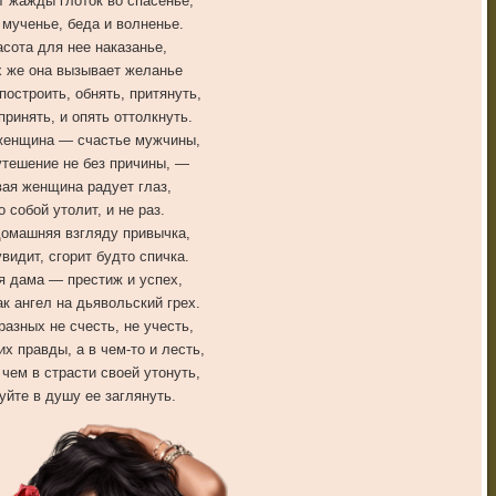
т жажды глоток во спасенье,
 мученье, беда и волненье.
асота для нее наказанье,
х же она вызывает желанье
построить, обнять, притянуть,
принять, и опять оттолкнуть.
женщина — счастье мужчины,
тешение не без причины, —
ая женщина радует глаз,
о собой утолит, и не раз.
домашняя взгляду привычка,
увидит, сгорит будто спичка.
я дама — престиж и успех,
ак ангел на дьявольский грех.
разных не счесть, не учесть,
их правды, а в чем-то и лесть,
чем в страсти своей утонуть,
уйте в душу ее заглянуть.