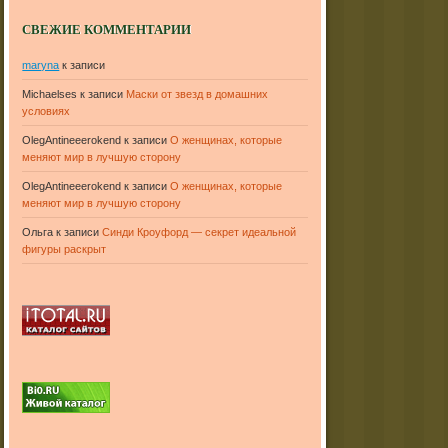
СВЕЖИЕ КОММЕНТАРИИ
maryna
к записи
Michaelses
к записи
Маски от звезд в домашних
условиях
OlegAntineeerokend
к записи
О женщинах, которые
меняют мир в лучшую сторону
OlegAntineeerokend
к записи
О женщинах, которые
меняют мир в лучшую сторону
Ольга
к записи
Синди Кроуфорд — секрет идеальной
фигуры раскрыт