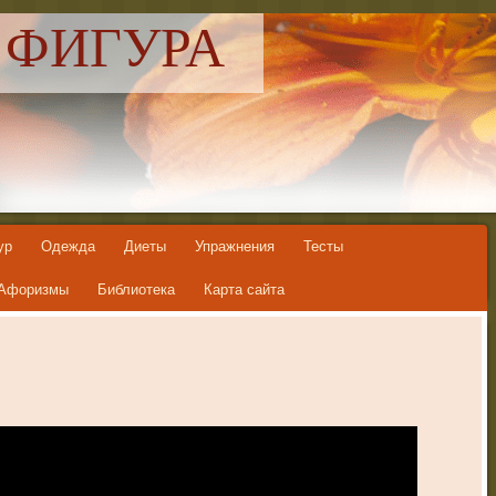
 ФИГУРА
ур
Одежда
Диеты
Упражнения
Тесты
Афоризмы
Библиотека
Карта сайта