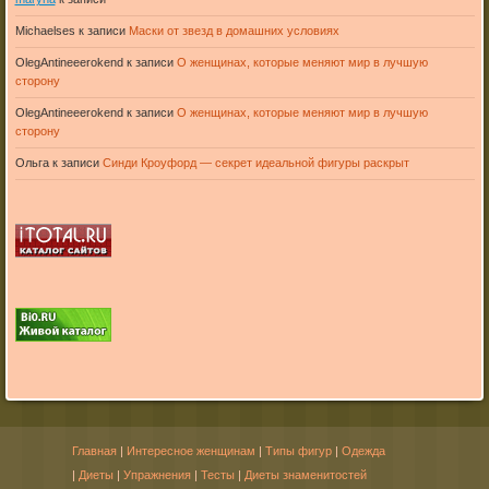
Michaelses
к записи
Маски от звезд в домашних условиях
OlegAntineeerokend
к записи
О женщинах, которые меняют мир в лучшую
сторону
OlegAntineeerokend
к записи
О женщинах, которые меняют мир в лучшую
сторону
Ольга
к записи
Синди Кроуфорд — секрет идеальной фигуры раскрыт
Главная
|
Интересное женщинам
|
Типы фигур
|
Одежда
|
Диеты
|
Упражнения
|
Тесты
|
Диеты знаменитостей