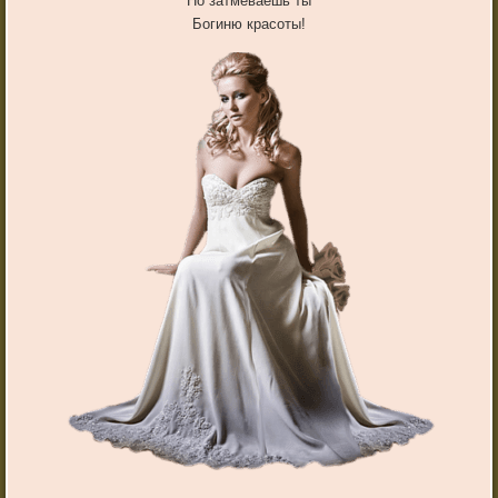
Но затмеваешь ты
Богиню красоты!