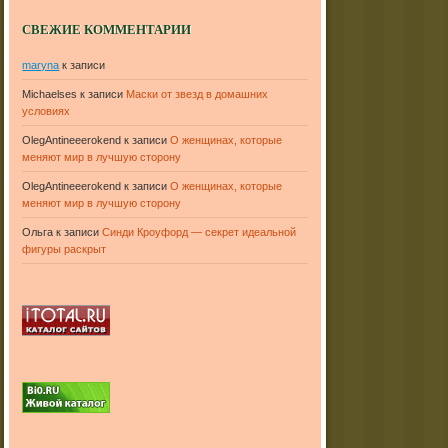
СВЕЖИЕ КОММЕНТАРИИ
maryna
к записи
Michaelses
к записи
Маски от звезд в домашних
условиях
OlegAntineeerokend
к записи
О женщинах, которые
меняют мир в лучшую сторону
OlegAntineeerokend
к записи
О женщинах, которые
меняют мир в лучшую сторону
Ольга
к записи
Синди Кроуфорд — секрет идеальной
фигуры раскрыт