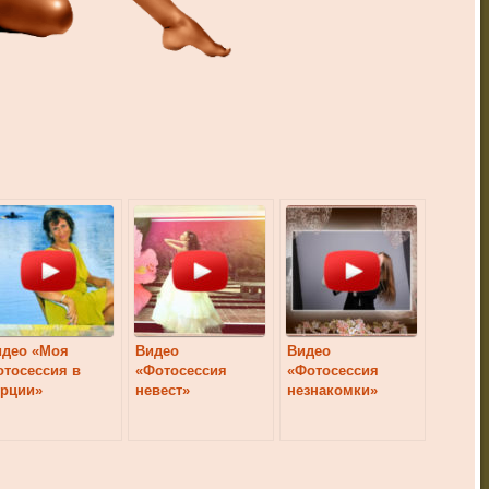
идео «Моя
Видео
Видео
тосессия в
«Фотосессия
«Фотосессия
урции»
невест»
незнакомки»