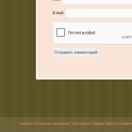
E-mail
Главная
|
Интересное женщинам
|
Типы фигур
|
Одежда
|
Диеты
|
Упражне