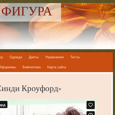
 ФИГУРА
ур
Одежда
Диеты
Упражнения
Тесты
Афоризмы
Библиотека
Карта сайта
Синди Кроуфорд»