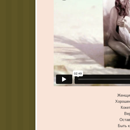
Женщин
Хорошен
Кокет
Вер
Остав
Быть к