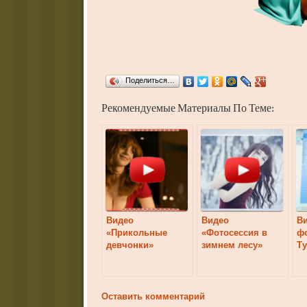
Поделиться…
Рекомендуемые Материалы По Теме:
Видео
Видео
В
«Прикольные
«Фотосессия в
фо
девчонки»
зимнем лесу»
Т
Оставить комментарий