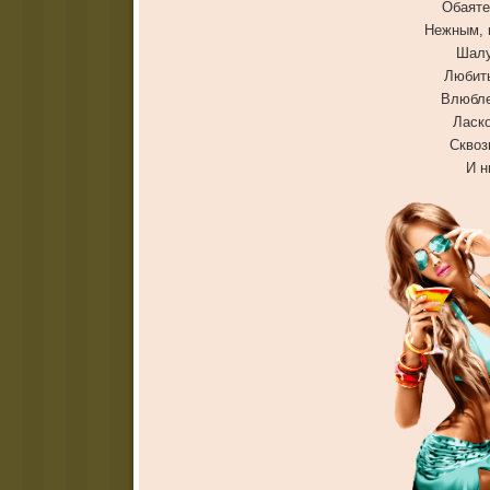
Обаяте
Нежным, 
Шалу
Любить
Влюбле
Ласко
Сквоз
И н