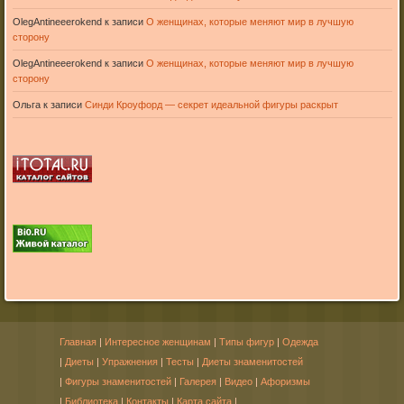
OlegAntineeerokend
к записи
О женщинах, которые меняют мир в лучшую
сторону
OlegAntineeerokend
к записи
О женщинах, которые меняют мир в лучшую
сторону
Ольга
к записи
Синди Кроуфорд — секрет идеальной фигуры раскрыт
Главная
|
Интересное женщинам
|
Типы фигур
|
Одежда
|
Диеты
|
Упражнения
|
Тесты
|
Диеты знаменитостей
|
Фигуры знаменитостей
|
Галерея
|
Видео
|
Афоризмы
|
Библиотека
|
Контакты
|
Карта сайта
|