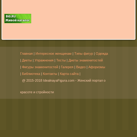
Главная
|
Интересное женщинам
|
Типы фигур
|
Одежда
|
Диеты
|
Упражнения
|
Тесты
|
Диеты знаменитостей
|
Фигуры знаменитостей
|
Галерея
|
Видео
|
Афоризмы
|
Библиотека
|
Контакты
|
Карта сайта
|
@ 2015-2018 IdealnayaFigura.com - Женский портал о
красоте и стройности