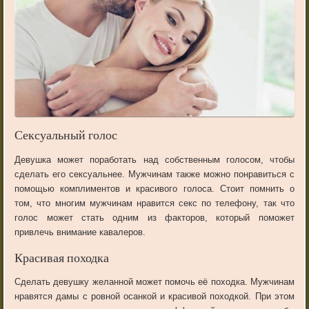
Сексуальный голос
Девушка может поработать над собственным голосом, чтобы
сделать его сексуальнее. Мужчинам также можно понравиться с
помощью комплиментов и красивого голоса. Стоит помнить о
том, что многим мужчинам нравится секс по телефону, так что
голос может стать одним из факторов, который поможет
привлечь внимание кавалеров.
Красивая походка
Сделать девушку желанной может помочь её походка. Мужчинам
нравятся дамы с ровной осанкой и красивой походкой. При этом