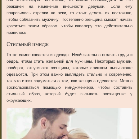
реакцией на изменение внешности девушки. Если ему
понравились стрелки на веки, то стоит делать их постоянно,
чтобы соблазнить мужчину. Постепенно женщина сможет начать
краситься таким образом, чтобы кавалеру это действительно
нравилось.
Стильный имидж
То же самое касается и одежды. Необязательно оголять груди и
бёдра, чтобы стать желанной для мужчины. Некоторых мужчин,
наоборот, отпугивают женщины, которые слишком вызывающе
одеваются. При этом важно выглядеть стильно и современно,
так что стоит задуматься о том, как женщина одевается. Можно
воспользоваться помощью имиджмейкера, чтобы составить
стильный образ, который будет вызывать восхищение у
окружающих.