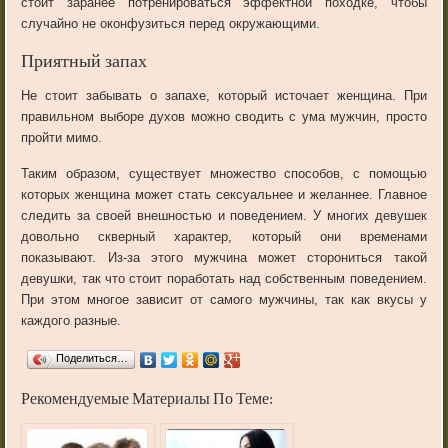
стоит заранее потренироваться эффектной походке, чтобы
случайно не оконфузиться перед окружающими.
Приятный запах
Не стоит забывать о запахе, который источает женщина. При
правильном выборе духов можно сводить с ума мужчин, просто
пройти мимо.
Таким образом, существует множество способов, с помощью
которых женщина может стать сексуальнее и желаннее. Главное
следить за своей внешностью и поведением. У многих девушек
довольно скверный характер, который они временами
показывают. Из-за этого мужчина может сторониться такой
девушки, так что стоит поработать над собственным поведением.
При этом многое зависит от самого мужчины, так как вкусы у
каждого разные.
Поделиться…
Рекомендуемые Материалы По Теме: