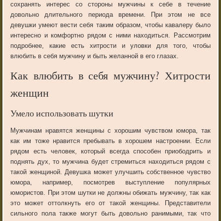
сохранять интерес со стороны мужчины к себе в течение
довольно длительного периода времени. При этом не все
девушки умеют вести себя таким образом, чтобы кавалеру было
интересно и комфортно рядом с ними находиться. Рассмотрим
подробнее, какие есть хитрости и уловки для того, чтобы
влюбить в себя мужчину и быть желанной в его глазах.
Как влюбить в себя мужчину? Хитрости
женщин
Умело использовать шутки
Мужчинам нравятся женщины с хорошим чувством юмора, так
как им тоже нравится пребывать в хорошем настроении. Если
рядом есть человек, который всегда способен приободрить и
поднять дух, то мужчина будет стремиться находиться рядом с
такой женщиной. Девушка может улучшить собственное чувство
юмора, например, посмотрев выступление популярных
юмористов. При этом шутки не должны обижать мужчину, так как
это может оттолкнуть его от такой женщины. Представители
сильного пола также могут быть довольно ранимыми, так что