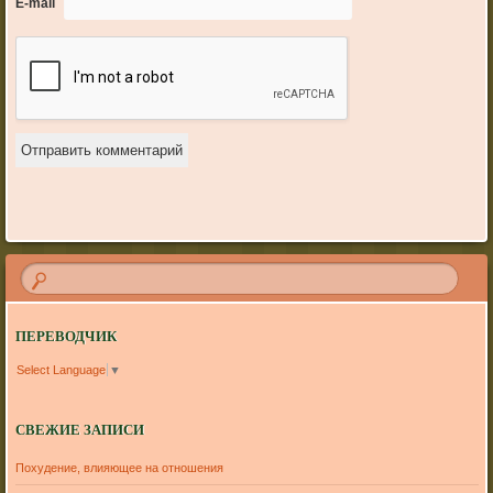
E-mail
ПЕРЕВОДЧИК
Select Language
▼
СВЕЖИЕ ЗАПИСИ
Похудение, влияющее на отношения