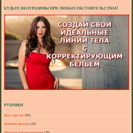
БУДЬТЕ НЕОТРАЗИМЫ ПРИ ЛЮБЫХ ОБСТОЯТЕЛЬСТВАХ!
РУБРИКИ
Все о диетах
(94)
Женская фигура
(23)
Женское предназначение
(28)