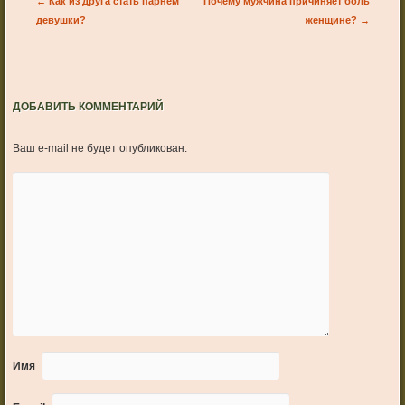
Post navigation
←
Как из друга стать парнем
Почему мужчина причиняет боль
девушки?
женщине?
→
ДОБАВИТЬ КОММЕНТАРИЙ
Ваш e-mail не будет опубликован.
Имя