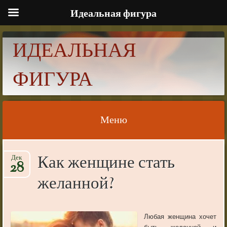
Идеальная фигура
ИДЕАЛЬНАЯ
ФИГУРА
Меню
Skip to content
Как женщине стать
Дек
28
желанной?
Любая женщина хочет