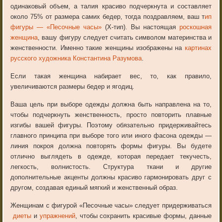
одинаковый объем, а талия красиво подчеркнута и составляет
около 75% от размера самих бедер, тогда поздравляем, ваш т
ип
фигуры — «Песочные часы»
(Х-тип). Вы настоящая
роскошная
женщина
, вашу фигуру следует считать символом материнства и
женственности. Именно такие женщины изображены на
картинах
русского художника Константина Разумова
.
Если такая женщина набирает вес, то, как правило,
увеличиваются размеры бедер и ягодиц.
Ваша цель при выборе одежды должна быть направлена на то,
чтобы подчеркнуть женственность, просто повторить плавные
изгибы вашей фигуры. Поэтому обязательно придерживайтесь
главного принципа при выборе того или иного фасона одежды —
линия покроя должна повторять формы фигуры. Вы будете
отлично выглядеть в одежде, которая передает текучесть,
легкость, волнистость. Структура ткани и другие
дополнительные акценты должны красиво гармонировать друг с
другом, создавая единый мягкий и женственный образ.
Женщинам с фигурой «Песочные часы» следует придерживаться
диеты
и
упражнений
, чтобы сохранить красивые формы, данные