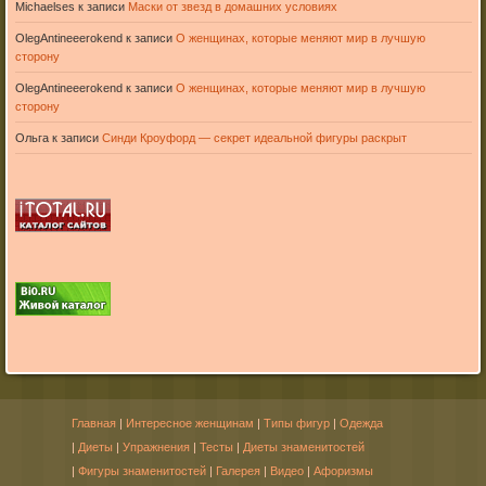
Michaelses
к записи
Маски от звезд в домашних условиях
OlegAntineeerokend
к записи
О женщинах, которые меняют мир в лучшую
сторону
OlegAntineeerokend
к записи
О женщинах, которые меняют мир в лучшую
сторону
Ольга
к записи
Синди Кроуфорд — секрет идеальной фигуры раскрыт
Главная
|
Интересное женщинам
|
Типы фигур
|
Одежда
|
Диеты
|
Упражнения
|
Тесты
|
Диеты знаменитостей
|
Фигуры знаменитостей
|
Галерея
|
Видео
|
Афоризмы