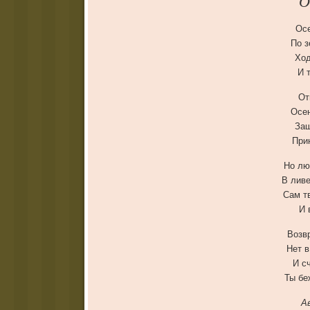
О
Ос
По з
Ход
И 
От
Осе
Заш
При
Но лю
В ливе
Сам т
И 
Возв
Нет в
И с
Ты бе
А