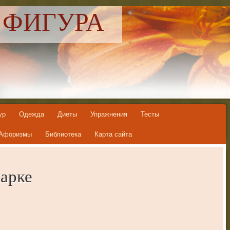
 ФИГУРА
ур
Одежда
Диеты
Упражнения
Тесты
Афоризмы
Библиотека
Карта сайта
арке