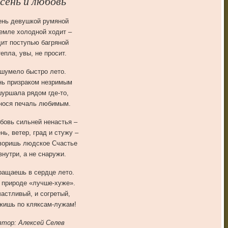
сень и любовь
ень девушкой румяной
емле холодной ходит –
ит поступью багряной
тепла, увы, не просит.
шумело быстро лето.
нь призраком незримым
уршала рядом где-то,
нося печаль любимым.
бовь сильней ненастья –
нь, ветер, град и стужу –
воришь людское Счастье
внутри, а не снаружи.
ращаешь в сердце лето.
 природе «лучше-хуже».
частливый, и согретый,
жишь по кляксам-лужам!
втор: Алексей Селев