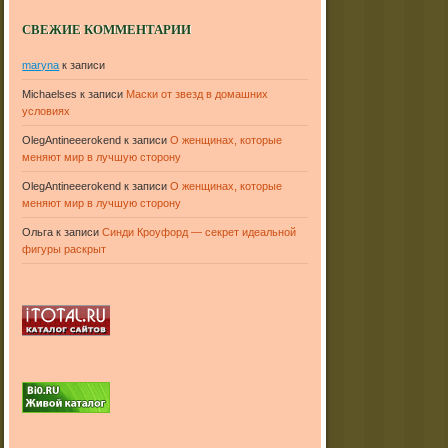
СВЕЖИЕ КОММЕНТАРИИ
maryna
к записи
Michaelses
к записи
Маски от звезд в домашних
условиях
OlegAntineeerokend
к записи
О женщинах, которые
меняют мир в лучшую сторону
OlegAntineeerokend
к записи
О женщинах, которые
меняют мир в лучшую сторону
Ольга
к записи
Синди Кроуфорд — секрет идеальной
фигуры раскрыт