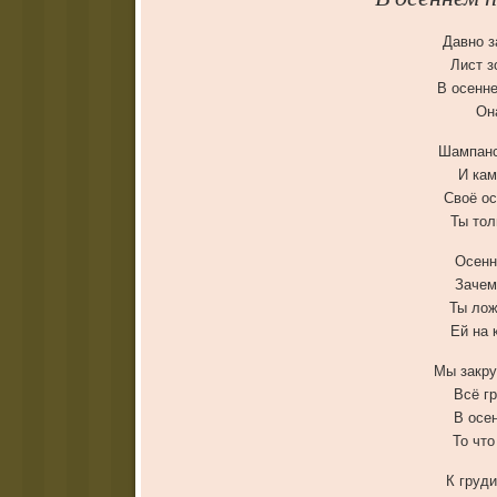
Давно з
Лист з
В осенне
Он
Шампанс
И кам
Своё ос
Ты тол
Осенн
Зачем
Ты лож
Ей на 
Мы закру
Всё г
В осе
То что
К груд