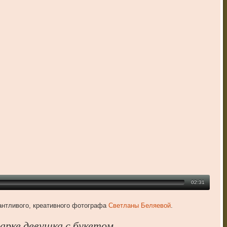
02:31
антливого, креативного фотографа
Светланы Беляевой
.
парке девушка с букетом