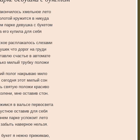
акончилось хмельное лето
олотой кружится в никуда
м парке девушка с букетом
а его купила для себя
кое расплакалось слезами
ушек что дорог на груди
тавлю счастье в автомате
ько милый трубку положи
ий полог накрываю мило
 сегодня этот милый сон
ь святую положи красиво
колени, мне оставив стон.
жимся в вальсе первосвета
рустное оставив для себя
ннем парке успокоит лето
 забыть наверное нельзя.
и букет я нежно прижимаю,