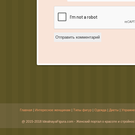
Главная
|
Интересное женщинам
|
Типы фигур
|
Одежда
|
Диеты
|
Упражне
@ 2015-2018 IdealnayaFigura.com - Женский портал о красоте и стройнос