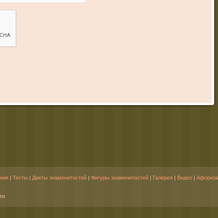
ния
|
Тесты
|
Диеты знаменитостей
|
Фигуры знаменитостей
|
Галерея
|
Видео
|
Афориз
ти