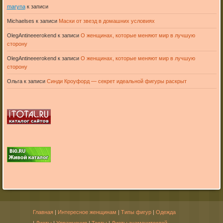
maryna
к записи
Michaelses
к записи
Маски от звезд в домашних условиях
OlegAntineeerokend
к записи
О женщинах, которые меняют мир в лучшую
сторону
OlegAntineeerokend
к записи
О женщинах, которые меняют мир в лучшую
сторону
Ольга
к записи
Синди Кроуфорд — секрет идеальной фигуры раскрыт
Главная
|
Интересное женщинам
|
Типы фигур
|
Одежда
|
Диеты
|
Упражнения
|
Тесты
|
Диеты знаменитостей