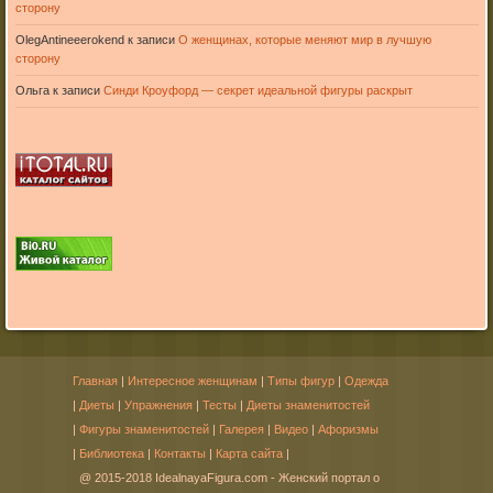
сторону
OlegAntineeerokend
к записи
О женщинах, которые меняют мир в лучшую
сторону
Ольга
к записи
Синди Кроуфорд — секрет идеальной фигуры раскрыт
Главная
|
Интересное женщинам
|
Типы фигур
|
Одежда
|
Диеты
|
Упражнения
|
Тесты
|
Диеты знаменитостей
|
Фигуры знаменитостей
|
Галерея
|
Видео
|
Афоризмы
|
Библиотека
|
Контакты
|
Карта сайта
|
@ 2015-2018 IdealnayaFigura.com - Женский портал о