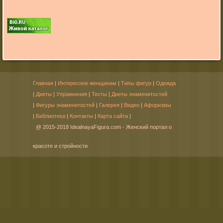
Главная
|
Интересное женщинам
|
Типы фигур
|
Одежда
|
Диеты
|
Упражнения
|
Тесты
|
Диеты знаменитостей
|
Фигуры знаменитостей
|
Галерея
|
Видео
|
Афоризмы
|
Библиотека
|
Контакты
|
Карта сайта
|
@ 2015-2018 IdealnayaFigura.com - Женский портал о
красоте и стройности