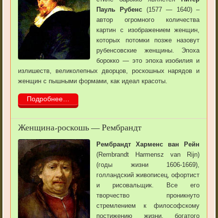
Пауль Рубенс
(1577 — 1640) –
автор огромного количества
картин с изображением женщин,
которых потомки позже назовут
рубенсовские женщины. Эпоха
борокко — это эпоха изобилия и
излишеств, великолепных дворцов, роскошных нарядов и
женщин с пышными формами, как идеал красоты.
Подробнее…
Женщина-роскошь — Рембрандт
Рембрандт Харменс ван Рейн
(Rembrandt Harmensz van Rijn)
(годы жизни 1606-1669),
голландский живописец, офортист
и рисовальщик. Все его
творчество проникнуто
стремлением к философскому
постижению жизни, богатого