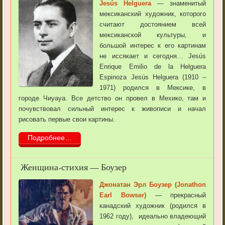
Jesús Helguera
— знаменитый
мексиканский художник, которого
считают достоянием всей
мексиканской культуры, и
большой интерес к его картинам
не иссякает и сегодня… Jesús
Enrique Emilio de la Helguera
Espinoza Jesús Helguera (1910 –
1971) родился в Мексике, в
городе Чиуауа. Все детство он провел в Мехико, там и
почувствовал сильный интерес к живописи и начал
рисовать первые свои картины.
Подробнее…
Женщина-стихия — Боузер
Джонатан Эрл Боузер (Jonathon
Earl Bowser)
— прекрасный
канадский художник (родился в
1962 году), идеально владеющий