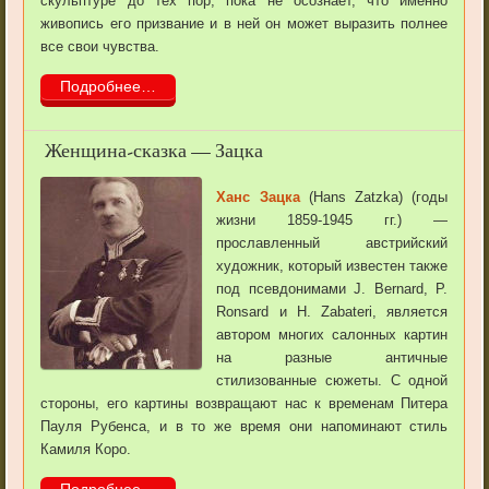
скульптуре до тех пор, пока не осознает, что именно
живопись его призвание и в ней он может выразить полнее
все свои чувства.
Подробнее…
Женщина-сказка — Зацка
Ханс Зацка
(Hans Zatzka) (годы
жизни 1859-1945 гг.) —
прославленный австрийский
художник, который известен также
под псевдонимами J. Bernard, P.
Ronsard и H. Zabateri, является
автором многих салонных картин
на разные античные
стилизованные сюжеты. С одной
стороны, его картины возвращают нас к временам Питера
Пауля Рубенса, и в то же время они напоминают стиль
Камиля Коро.