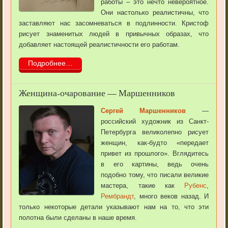
работы – это нечто невероятное.
Они настолько реалистичны, что
заставляют нас засомневаться в подлинности. Кристоф
рисует знаменитых людей в привычных образах, что
добавляет настоящей реалистичности его работам.
Подробнее…
Женщина-очарование — Маршенников
Сергей Маршенников
—
российский художник из Санкт-
Петербурга великолепно рисует
женщин, как-будто «передает
привет из прошлого». Вглядитесь
в его картины, ведь очень
подобно тому, что писали великие
мастера, такие как
Рубенс
,
Рембрандт
, много веков назад. И
только некоторые детали указывают нам на то, что эти
полотна были сделаны в наше время.