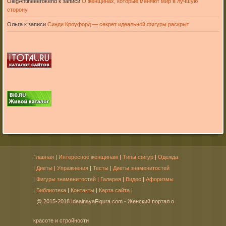
OlegAntineeerokend
к записи
О женщинах, которые меняют мир в лучшую
сторону
Ольга
к записи
Синди Кроуфорд — секрет идеальной фигуры раскрыт
Главная
|
Интересное женщинам
|
Типы фигур
|
Одежда
|
Диеты
|
Упражнения
|
Тесты
|
Диеты знаменитостей
|
Фигуры знаменитостей
|
Галерея
|
Видео
|
Афоризмы
|
Библиотека
|
Контакты
|
Карта сайта
|
@ 2015-2018 IdealnayaFigura.com - Женский портал о
красоте и стройности