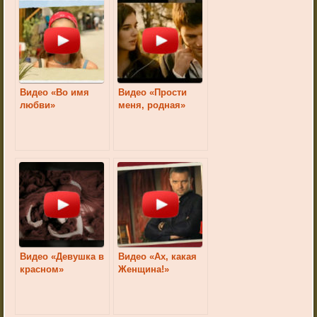
Видео «Во имя
Видео «Прости
любви»
меня, родная»
Видео «Девушка в
Видео «Ах, какая
красном»
Женщина!»