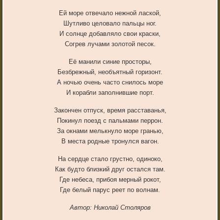
Ей море отвечало нежной лаской,
Шутливо целовало пальцы ног.
И солнце добавляло свои краски,
Согрев лучами золотой песок.
Её манили синие просторы,
Безбрежный, необъятный горизонт.
А ночью очень часто снилось море
И корабли заполнившие порт.
Закончен отпуск, время расставанья,
Покинул поезд с пальмами перрон.
За окнами мелькнуло море гранью,
В места родные тронулся вагон.
На сердце стало грустно, одиноко,
Как будто близкий друг остался там.
Где небеса, прибоя мерный рокот,
Где белый парус реет по волнам.
Автор: Николай Столяров