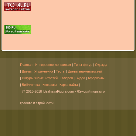
Главная
|
Интересное женщинам
|
Типы фигур
|
Одежда
|
Диеты
|
Упражнения
|
Тесты
|
Диеты знаменитостей
|
Фигуры знаменитостей
|
Галерея
|
Видео
|
Афоризмы
|
Библиотека
|
Контакты
|
Карта сайта
|
@ 2015-2018 IdealnayaFigura.com - Женский портал о
красоте и стройности