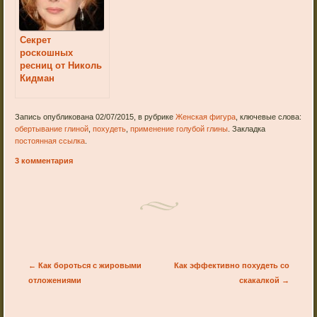
Секрет
роскошных
ресниц от Николь
Кидман
Запись опубликована 02/07/2015, в рубрике
Женская фигура
, ключевые слова:
обертывание глиной
,
похудеть
,
применение голубой глины
. Закладка
постоянная ссылка
.
3 комментария
Post navigation
←
Как бороться с жировыми
Как эффективно похудеть со
отложениями
скакалкой
→