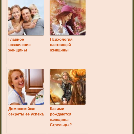
Главное
Психология
назначение
настоящей
женщины
женщины
Домохозяйка:
Какими
секреты ее успеха
рождаются
женщины-
Стрельцы?