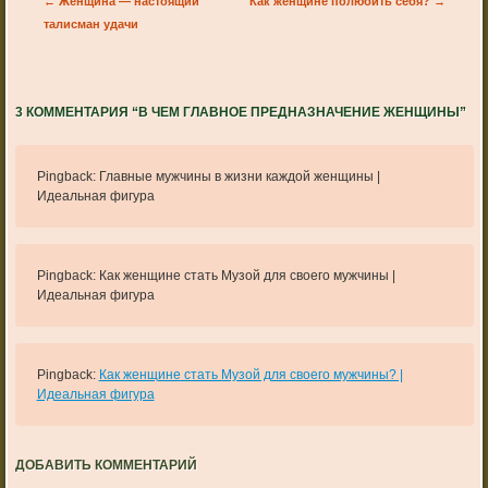
Post navigation
←
Женщина — настоящий
Как женщине полюбить себя?
→
талисман удачи
3 КОММЕНТАРИЯ “
В ЧЕМ ГЛАВНОЕ ПРЕДНАЗНАЧЕНИЕ ЖЕНЩИНЫ
”
Pingback: Главные мужчины в жизни каждой женщины |
Идеальная фигура
Pingback: Как женщине стать Музой для своего мужчины |
Идеальная фигура
Pingback:
Как женщине стать Музой для своего мужчины? |
Идеальная фигура
ДОБАВИТЬ КОММЕНТАРИЙ