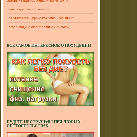
Базовый гардероб женщин после 50-ти
Платья для полных женщин
Как относятся к браку мужчина и женщина
Когда женщина любит слишком сильно?
ВСЕ САМОЕ ИНТЕРЕСНОЕ О ПОХУДЕНИИ
БУДЬТЕ НЕОТРАЗИМЫ ПРИ ЛЮБЫХ
ОБСТОЯТЕЛЬСТВАХ!