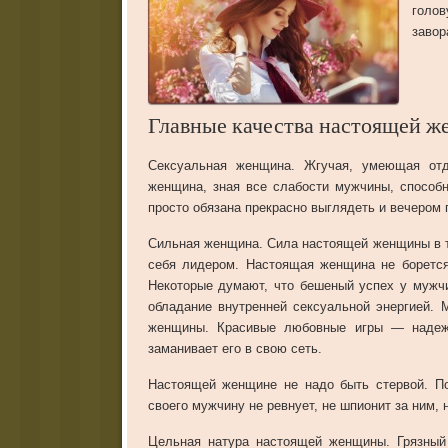
голо
завор
Главные качества настоящей 
Сексуальная женщина. Жгучая, умеющая отд
женщина, зная все слабости мужчины, способ
просто обязана прекрасно выглядеть и вечером 
Сильная женщина. Сила настоящей женщины в то
себя лидером. Настоящая женщина не борется
Некоторые думают, что бешеный успех у мужч
обладание внутренней сексуальной энергией. 
женщины. Красивые любовные игры — надеж
заманивает его в свою сеть.
Настоящей женщине не надо быть стервой. По
своего мужчину не ревнует, не шпионит за ним, 
Цельная натура настоящей женщины. Грязный