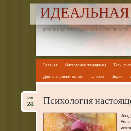
ИДЕАЛЬНАЯ
ЖЕНСКИЙ ПОРТАЛ О КРАСОТЕ И СТРОЙНОСТИ
Skip to content
Главная
Интересное женщинам
Типы фиг
Диеты знаменитостей
Галерея
Видео
Психология настоя
Сен
21
Иног
Если 
мечта