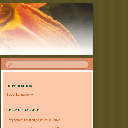
ПЕРЕВОДЧИК
Select Language
▼
СВЕЖИЕ ЗАПИСИ
Похудение, влияющее на отношения