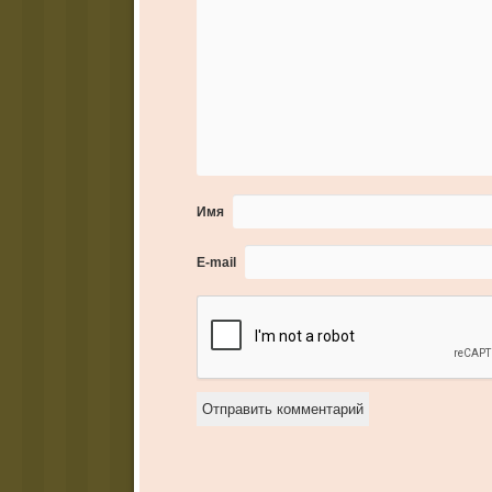
Имя
E-mail