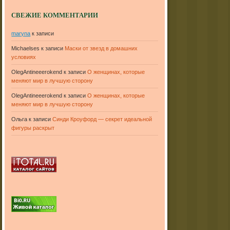
СВЕЖИЕ КОММЕНТАРИИ
maryna
к записи
Michaelses
к записи
Маски от звезд в домашних
условиях
OlegAntineeerokend
к записи
О женщинах, которые
меняют мир в лучшую сторону
OlegAntineeerokend
к записи
О женщинах, которые
меняют мир в лучшую сторону
Ольга
к записи
Синди Кроуфорд — секрет идеальной
фигуры раскрыт