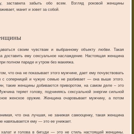
ву, заставила забыть обо всем. Взгляд роковой женщины
аживает, манит и зовет за собой.
женщины
аваться своим чувствам и выбранному объекту любви. Такая
на доставить ему сексуальное наслаждение. Настоящая женщина
при полном параде и утром без макияжа.
м, что она не показывает этого мужчине, дает ему почувствовать
 с соперницей и чужую семью не разбивает — она выше этого.
ин, такие женщины добиваются приворотом, на самом деле – это
Мужчина теряет голову, подчиняясь сексуальной энергии сильной
ное женское оружие. Женщина очаровывает мужчину, а потом
нимая, что она лучшая, не занижая самооценку, такая женщина
не навязывается ему — это ее унижает.
 халат и голова в бигуди — это не стиль настоящей женщины.