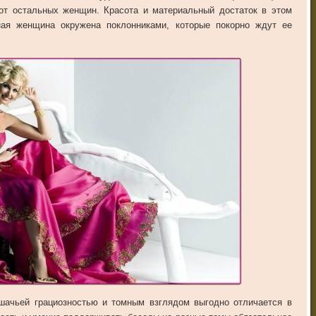
 от остальных женщин. Красота и материальный достаток в этом
ная женщина окружена поклонниками, которые покорно ждут ее
шачьей грациозностью и томным взглядом выгодно отличается в