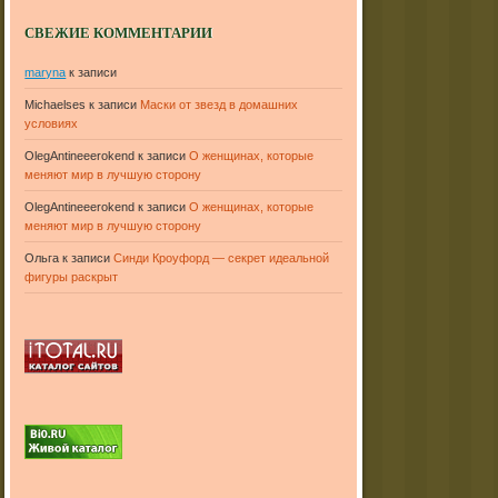
СВЕЖИЕ КОММЕНТАРИИ
maryna
к записи
Michaelses
к записи
Маски от звезд в домашних
условиях
OlegAntineeerokend
к записи
О женщинах, которые
меняют мир в лучшую сторону
OlegAntineeerokend
к записи
О женщинах, которые
меняют мир в лучшую сторону
Ольга
к записи
Синди Кроуфорд — секрет идеальной
фигуры раскрыт