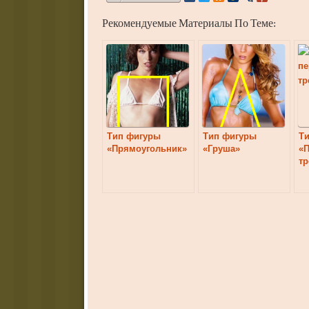
Рекомендуемые Материалы По Теме:
Тип фигуры
Тип фигуры
Т
«Прямоугольник»
«Груша»
«
тр