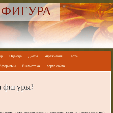
 ФИГУРА
ур
Одежда
Диеты
Упражнения
Тесты
Афоризмы
Библиотека
Карта сайта
п фигуры?
видуальными особенностями строения тела и наследственной