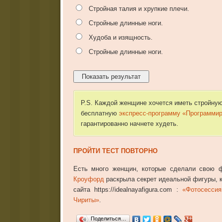
Стройная талия и хрупкие плечи.
Стройные длинные ноги.
Худоба и изящность.
Стройные длинные ноги.
P.S. Каждой женщине хочется иметь стройную
бесплатную
экспресс-программу «Программиру
гарантированно начнете худеть.
ПРОЙТИ ТЕСТ ПОВТОРНО
Есть много женщин, которые сделали свою ф
Кроуфорд
раскрыла секрет идеальной фигуры, к
сайта https://idealnayafigura.com :
«Фотосесси
Чириты»
.
Поделиться…