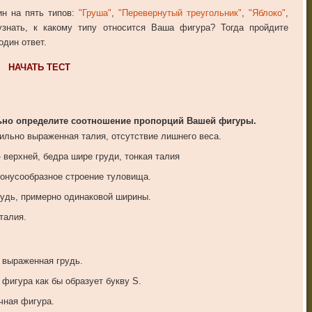
н на пять типов:
"Груша"
,
"Перевернутый треугольник"
,
"Яблоко"
,
узнать, к какому типу относится Ваша фигура? Тогда пройдите
один ответ.
НАЧАТЬ ТЕСТ
ально определите соотношение пропорций Вашей фигуры.
сильно выраженная талия, отсутствие лишнего веса.
верхней, бедра шире груди, тонкая талия
конусообразное строение туловища.
рудь, примерно одинаковой ширины.
талия.
 выраженная грудь.
фигура как бы образует букву S.
чная фигура.