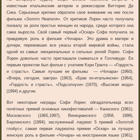
известным итальянским актером и режиссером Витторио Де
Сика. Серьезные критики обратили свое внимание на нее после
фильма «Золото Неаполя». От критиков Лорен часто получала
похвалу за роли простых женщин из народа, среди которого она
сама выросла. Свой самый первый «Оскар» Софи получила за
правдивую роль в фильме «Чочара». Это драма о матери и
дочери, переживших все ужасы второй мировой войны, стала
одной из самых эмоциональных и сильных ролей Лорен. Софи
Лорен довольно часто приглашали сниматься в Голливуде. Ее
первым проектом был фильм с учатием Кэри Гранта — «Гордость
и страсть». Самые лучшие ее фильмы — «Чочара» (1960),
«Вчера, сегодня, завтра» (1963), «Брак по-итальянски» (1964),
«Гордость и страсть», «Подсолнухи» (1970), «Высокая мода»
(1994) и другие.
Вот некоторые награды Софи Лорен: обладательница всех
почётных премий основных кинофестивалей — Каннского (1961),
Московского (1965,1997), Венецианского (1958, 1998),
Берлинского (1994); заслуженный лауреат 5 премий «Золотой
глобус»; самая первая лауреатка премии «Оскар» за лучшую
женскую роль в фильме «Чочара» на иностранном языке (1961).