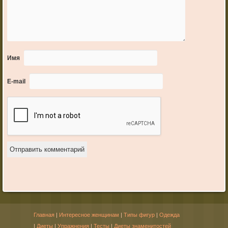
Имя
E-mail
Главная
|
Интересное женщинам
|
Типы фигур
|
Одежда
|
Диеты
|
Упражнения
|
Тесты
|
Диеты знаменитостей