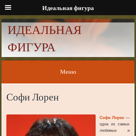
Идеальная фигура
ИДЕАЛЬНАЯ
ФИГУРА
Меню
Skip to content
Софи Лорен
Софи Лорен
—
одна из самых
любимых и