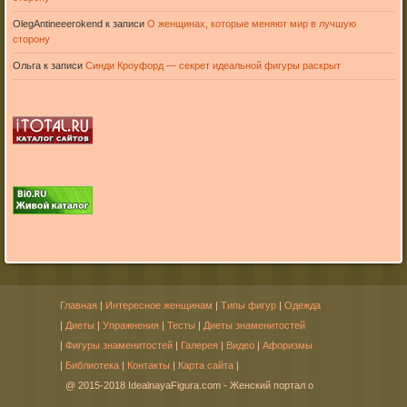
OlegAntineeerokend
к записи
О женщинах, которые меняют мир в лучшую
сторону
Ольга
к записи
Синди Кроуфорд — секрет идеальной фигуры раскрыт
Главная
|
Интересное женщинам
|
Типы фигур
|
Одежда
|
Диеты
|
Упражнения
|
Тесты
|
Диеты знаменитостей
|
Фигуры знаменитостей
|
Галерея
|
Видео
|
Афоризмы
|
Библиотека
|
Контакты
|
Карта сайта
|
@ 2015-2018 IdealnayaFigura.com - Женский портал о