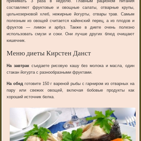
принимать 3 раза в неделю. Главным рационом питания
составляют фруктовые и овощные салаты, отварные крупы,
цельнозерновой
хлеб, нежирные йогурты, отвары трав. Самым
полезным из овощей считается кайенский перец, а из плодов и
фруктов — лимон и арбуз. Также в диете очень полезно
использовать
смузи
и соки. Они лучше других блюд очищают
кишечник.
Меню диеты Кирстен Данст
На завтрак
съедаете рисовую кашу без молока и масла, один
стакан йогурта с разнообразными фруктами.
На обед
готовите 150 г вареной рыбы с гарниром из отварных на
пару или свежих овощей, включая бобовые продукты как
хороший источник белка.