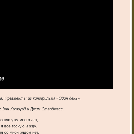
а. Фрагменты из кинофильма «Один день».
х Энн Хэтэуэй и Джим Стерджесс.
ошло ужу много лет,
 я всё тоскую и жду.
бя со мной рядом нет.