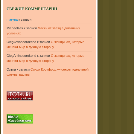
СВЕЖИЕ КОММЕНТАРИИ
maryna
к записи
Michaelses
к записи
Маски от звезд в домашних
условиях
OlegAntineeerokend
к записи
О женщинах, которые
меняют мир в лучшую сторону
OlegAntineeerokend
к записи
О женщинах, которые
меняют мир в лучшую сторону
Ольга
к записи
Синди Кроуфорд — секрет идеальной
фигуры раскрыт