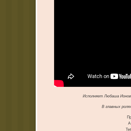
Исполняет Любаша Ионов
В главных роля
Пр
А
Те