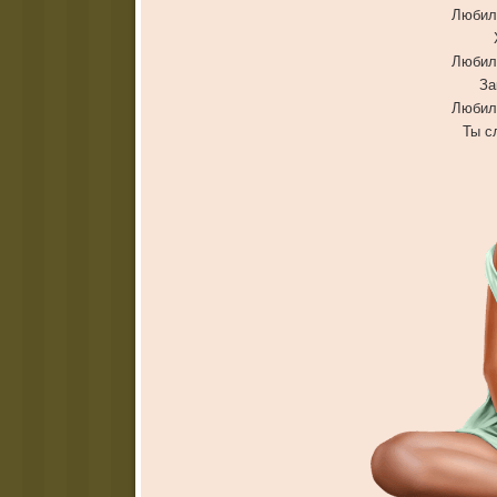
Любил
Любил
За
Любил
Ты с