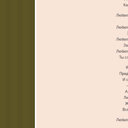
Ка
Любил
Любил
Любил
За
Любил
Ты с
Я
Прид
И 
А
Лю
Ж
Вс
Любил