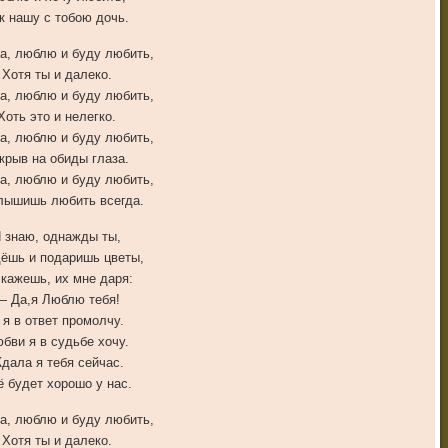
к нашу с тобою дочь.
а, люблю и буду любить,
Хотя ты и далеко.
а, люблю и буду любить,
Хоть это и нелегко.
а, люблю и буду любить,
крыв на обиды глаза.
а, люблю и буду любить,
лышишь любить всегда.
 знаю, однажды ты,
ёшь и подаришь цветы,
скажешь, их мне даря:
— Да,я Люблю тебя!
 я в ответ промолчу.
бви я в судьбе хочу.
дала я тебя сейчас.
ё будет хорошо у нас.
а, люблю и буду любить,
Хотя ты и далеко.