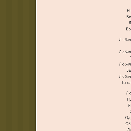
Но
Ве
Л
Во
Любил
Любил
Любил
За
Любил
Ты с
Лю
Пу
Я
Одн
Об
Л