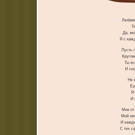
Любимы
Т
Да, мо
Я с каж
Пусть 
Кругом
Ты ес
И сн
Не 
Е
Я
И 
Мне от
Мой не
И кажды
С тех с