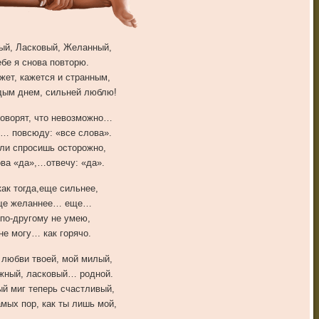
й, Ласковый, Желанный,
ебе я снова повторю.
жет, кажется и странным,
дым днем, сильней люблю!
говорят, что невозможно…
… повсюду: «все слова».
ли спросишь осторожно,
ова «да»,…отвечу: «да».
как тогда,еще сильнее,
ще желаннее… еще…
 по-другому не умею,
не могу… как горячо.
 любви твоей, мой милый,
жный, ласковый… родной.
й миг теперь счастливый,
амых пор, как ты лишь мой,