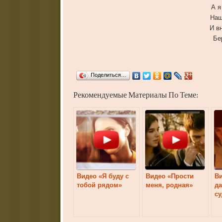
А я
Наш
И в
Бе
Поделиться…
Рекомендуемые Материалы По Теме:
Видео «Я буду с
Видео «Прости
В
тобой рядом»
меня, родная»
д
с