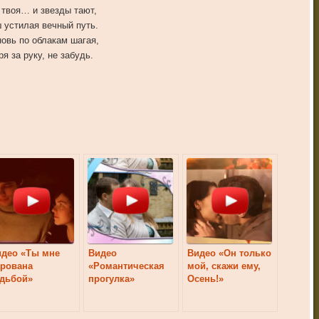
 твоя… и звезды тают,
 устилая вечный путь.
новь по облакам шагая,
ря за руку, не забудь.
идео «Ты мне
Видео
Видео «Он только
арована
«Романтическая
мой, скажи ему,
удьбой»
прогулка»
Осень!»