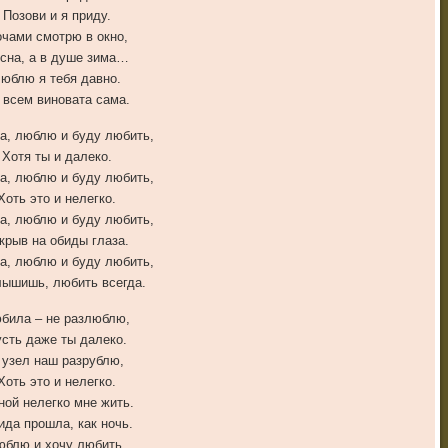
Позови и я приду.
чами смотрю в окно,
сна, а в душе зима…
юблю я тебя давно.
 всем виновата сама.
а, люблю и буду любить,
Хотя ты и далеко.
а, люблю и буду любить,
Хоть это и нелегко.
а, люблю и буду любить,
крыв на обиды глаза.
а, люблю и буду любить,
лышишь, любить всегда.
била – не разлюблю,
сть даже ты далеко.
 узел наш разрублю,
Хоть это и нелегко.
ой нелегко мне жить.
ида прошла, как ночь.
юблю и хочу любить,