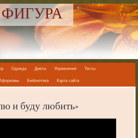
 ФИГУРА
ур
Одежда
Диеты
Упражнения
Тесты
Афоризмы
Библиотека
Карта сайта
лю и буду любить»