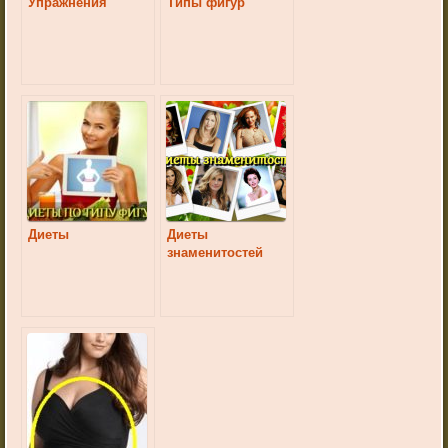
Упражнения
Типы фигур
Диеты
Диеты
знаменитостей