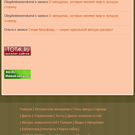
OlegAntineeerokend
к записи
О женщинах, которые меняют мир в лучшую
сторону
OlegAntineeerokend
к записи
О женщинах, которые меняют мир в лучшую
сторону
Ольга
к записи
Синди Кроуфорд — секрет идеальной фигуры раскрыт
Главная
|
Интересное женщинам
|
Типы фигур
|
Одежда
|
Диеты
|
Упражнения
|
Тесты
|
Диеты знаменитостей
|
Фигуры знаменитостей
|
Галерея
|
Видео
|
Афоризмы
|
Библиотека
|
Контакты
|
Карта сайта
|