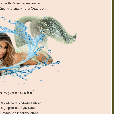
Свою Любовь переживёшь
ёшь, что значит это Счастье…
анец под водой
не важно, что скажут люди!
 задержи своё дыхание.
ь готовься к погружению