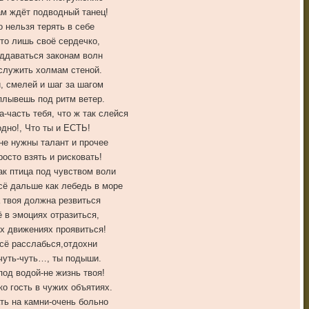
ам ждёт подводный танец!
о нельзя терять в себе
это лишь своё сердечко,
ддаваться законам волн
служить холмам стеной.
, смелей и шаг за шагом
плывешь под ритм ветер.
-часть тебя, что ж так слейся
одно!, Что ты и ЕСТЬ!
не нужны талант и прочее
росто взять и рисковать!
ак птица под чувством воли
сё дальше как лебедь в море
 твоя должна резвиться
ё в эмоциях отразиться,
х движениях проявиться!
сё расслабься,отдохни
чуть-чуть…, ты подыши.
под водой-не жизнь твоя!
ко гость в чужих объятиях.
ть на камни-очень больно