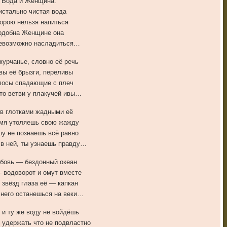
Вода и Женщина.
истально чистая вода
орою нельзя напиться
одобна Женщине она
евозможно насладиться…
урчанье, словно её речь
вы её брызги, переливы
лосы спадающие с плеч
то ветви у плакучей ивы…
в глотками жадными её
мя утоляешь свою жажду
у не познаешь всё равно
 в ней, ты узнаешь правду…
бовь — бездонный океан
 водоворот и омут вместе
 звёзд глаза её — капкан
 него останешься на веки…
 и ту же воду не войдёшь
е удержать что не подвластно