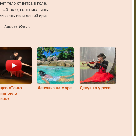
нет тело от ветра в поле.
 всё тело, но ты молчишь
минаешь свой легкий бриз!
Автор: Вооля
део «Танго
Девушка на море
Девушка у реки
линною в
изнь»