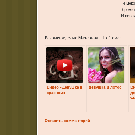
И мёрз
Дрожит
И вспо
Рекомендуемые Материалы По Теме:
Видео «Девушка в
Девушка и лотос
Ви
красном»
д
ж
Оставить комментарий