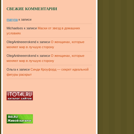
СВЕЖИЕ КОММЕНТАРИИ
maryna
к записи
Michaelses
к записи
Маски от звезд в домашних
условиях
OlegAntineeerokend
к записи
О женщинах, которые
меняют мир в лучшую сторону
OlegAntineeerokend
к записи
О женщинах, которые
меняют мир в лучшую сторону
Ольга
к записи
Синди Кроуфорд — секрет идеальной
фигуры раскрыт