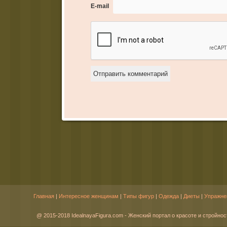
E-mail
Главная
|
Интересное женщинам
|
Типы фигур
|
Одежда
|
Диеты
|
Упражне
@ 2015-2018 IdealnayaFigura.com - Женский портал о красоте и стройнос