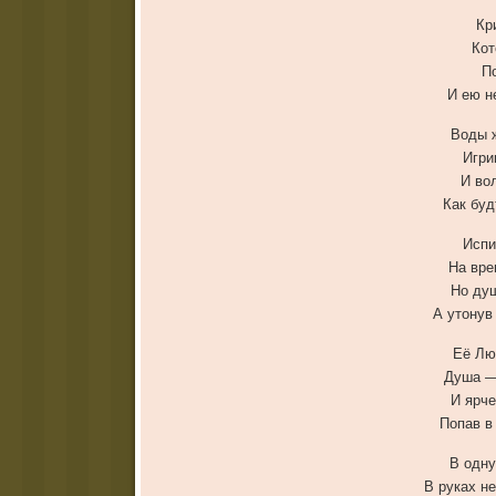
Кр
Кот
П
И ею н
Воды ж
Игри
И во
Как буд
Испи
На вре
Но душ
А утонув
Её Лю
Душа —
И ярче
Попав в
В одну
В руках н