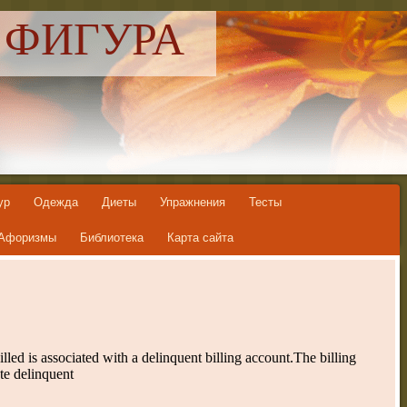
 ФИГУРА
ур
Одежда
Диеты
Упражнения
Тесты
Афоризмы
Библиотека
Карта сайта