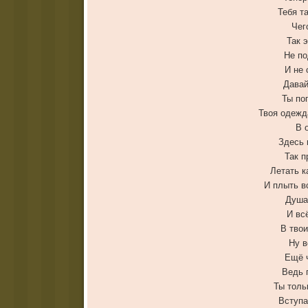
Тебя т
Чег
Так 
Не по
И не 
Давай
Ты по
Твоя одежда
В 
Здесь 
Так п
Летать к
И плыть в
Душа
И вс
В твои
Ну в
Ещё 
Ведь 
Ты толь
Вступа