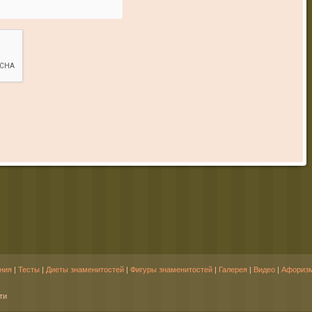
ния
|
Тесты
|
Диеты знаменитостей
|
Фигуры знаменитостей
|
Галерея
|
Видео
|
Афориз
ти