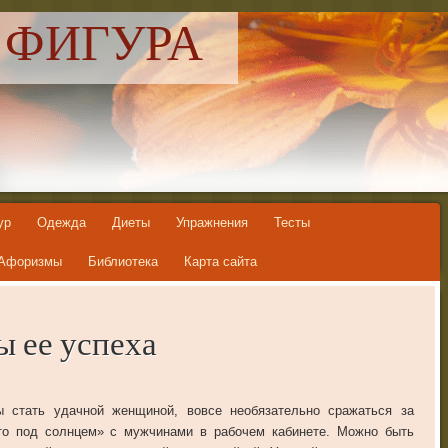
 ФИГУРА
ур
Одежда
Диеты
Упражнения
Тесты
Афоризмы
Библиотека
Карта сайта
ы ее успеха
ы стать удачной женщиной, вовсе необязательно сражаться за
то под солнцем» с мужчинами в рабочем кабинете. Можно быть