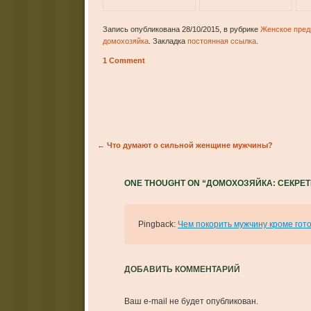
Запись опубликована 28/10/2015, в рубрике
Женское пред
домохозяйка
. Закладка
постоянная ссылка
.
1 Comment
Post navigation
←
Что думают о сильной женщине мужчины?
ONE THOUGHT ON “
ДОМОХОЗЯЙКА: СЕКРЕТ
Pingback:
Чем покорить мужчину кроме гото
ДОБАВИТЬ КОММЕНТАРИЙ
Ваш e-mail не будет опубликован.