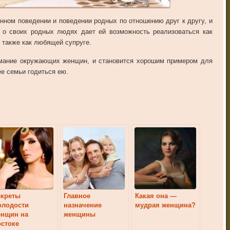
нном поведении и поведении родных по отношению друг к другу, и
а о своих родных людях дает ей возможность реализоваться как
и также как любящей супруге.
имание окружающих женщин, и становится хорошим примером для
ее семьи годиться ею.
екреты
Главное
Какая она —
олодости
назначение
мудрая женщина?
енщин на
женщины
стоке