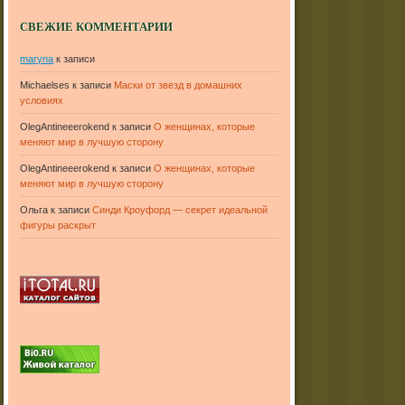
СВЕЖИЕ КОММЕНТАРИИ
maryna
к записи
Michaelses
к записи
Маски от звезд в домашних
условиях
OlegAntineeerokend
к записи
О женщинах, которые
меняют мир в лучшую сторону
OlegAntineeerokend
к записи
О женщинах, которые
меняют мир в лучшую сторону
Ольга
к записи
Синди Кроуфорд — секрет идеальной
фигуры раскрыт