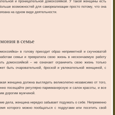
ательной и проницательной домохозяйкой. У такой женщины есть
больше возможностей для самореализации просто потому, что она
вязана на одном виде деятельности.
мония в семье
мохозяйка» в голову приходит образ неприметной и скучноватой
заботам семьи и превратила свою жизнь в нескончаемую работу
ть домохозяйкой – не означает ограничить свою жизнь только
ет быть очаровательной, броской и увлекательной женщиной, с
такая женщина должна выглядеть великолепно независимо от того,
менно посещайте регулярно парикмахерскую и салон красоты, и все
шим дорогим мужчиной.
ие дела, женщина нередко забывает подумать о себе. Непременно
ремя которого можно пообщаться с подругами или посетить свой