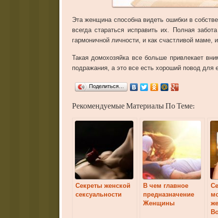
Эта женщина способна видеть ошибки в собстве
всегда стараться исправить их. Полная забот
гармоничной личности, и как счастливой маме, 
Такая домохозяйка все больше привлекает вн
подражания, а это все есть хороший повод для 
Поделиться…
Рекомендуемые Материалы По Теме:
Секреты женской
В чем главное
С
сексуальности
предназначение
м
Женщины
ж
Во