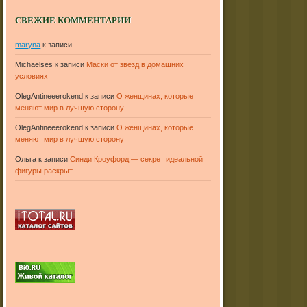
СВЕЖИЕ КОММЕНТАРИИ
maryna
к записи
Michaelses
к записи
Маски от звезд в домашних
условиях
OlegAntineeerokend
к записи
О женщинах, которые
меняют мир в лучшую сторону
OlegAntineeerokend
к записи
О женщинах, которые
меняют мир в лучшую сторону
Ольга
к записи
Синди Кроуфорд — секрет идеальной
фигуры раскрыт