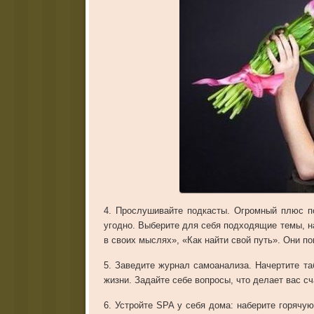
4. Прослушивайте подкасты. Огромный плюс п
угодно. Выберите для себя подходящие темы, н
в своих мыслях», «Как найти свой путь». Они по
5. Заведите журнал самоанализа. Начертите та
жизни. Задайте себе вопросы, что делает вас с
6. Устройте SPA у себя дома: наберите горячу