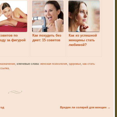
советов по
Как похудеть без
Как из успешной
оду за фигурой
диет: 15 советов
женщины стать
любимой?
назначение
, ключевые слова:
женская психология
,
здоровье
,
как стать
ссылка
.
год
Вреден ли солярий для женщин
→