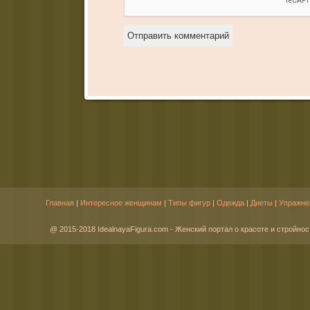
Главная
|
Интересное женщинам
|
Типы фигур
|
Одежда
|
Диеты
|
Упражне
@ 2015-2018 IdealnayaFigura.com - Женский портал о красоте и стройнос