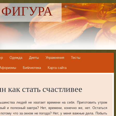
 ФИГУРА
ур
Одежда
Диеты
Упражнения
Тесты
Афоризмы
Библиотека
Карта сайта
н как стать счастливее
ьшинства людей не хватает времени на себя. Приготовить утром
вый и полезный завтра? Нет, времени, конечно же, нет. Остаться
 потому что за окном не погода? Нет, у меня важные дела. Побыть