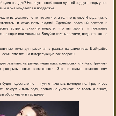
ой один на один? Нет, я уже пообещала лучшей подруге, ведь у нее
емы и она нуждается в поддержке.
 часто вы делаете не то что хотите, а то, что нужно? Иногда нужно
эгоистом и отказывать людям! Сделайте полезный завтрак и
есите встречу, скажите подруге, что вы заняты и почитайте
сь в парки или магазины. Балуйте себя мелочами, ведь кто, как не
азличные темы для развития в разных направлениях. Выбирайте
ь себя, ответить на интересующие вас вопросы.
для развития, например: медитации, тренировки или йога. Тренинги
 и раскрыть новые возможности. Это не только поможет вам
ия будет недостаточно — нужно начинать немедленно. Приучитесь
ать вакуум и пить воду, правильно ухаживать за телом и лицом,
ый образ жизни и так далее.