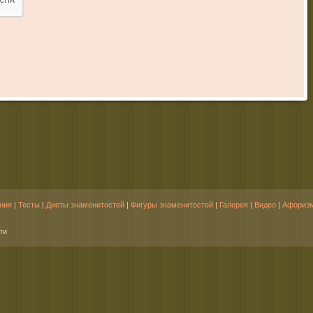
ния
|
Тесты
|
Диеты знаменитостей
|
Фигуры знаменитостей
|
Галерея
|
Видео
|
Афориз
ти