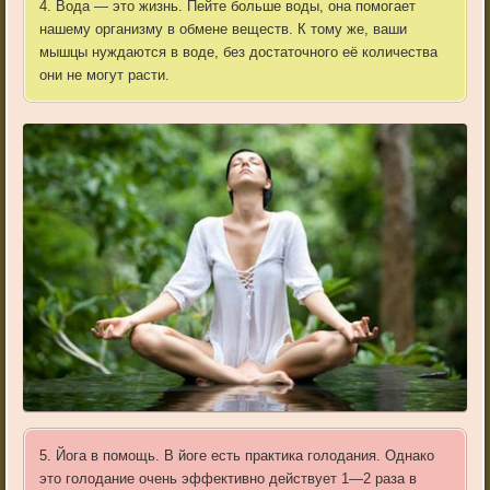
4.
Вода
—
это
жизнь
.
Пейте
больше
воды
,
она
помогает
нашему
организму
в
обмене
веществ
.
К
тому
же
,
ваши
мышцы
нуждаются
в
воде
,
без
достаточного
её
количества
они
не
могут
расти
.
5.
Йога
в
помощь
.
В
йоге
есть
практика
голодания
.
Однако
это
голодание
очень
эффективно
действует
1
—
2
раза
в