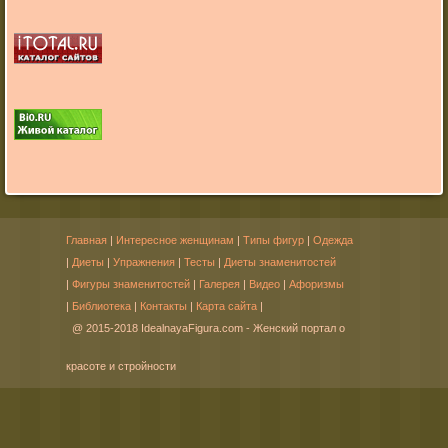
Главная
|
Интересное женщинам
|
Типы фигур
|
Одежда
|
Диеты
|
Упражнения
|
Тесты
|
Диеты знаменитостей
|
Фигуры знаменитостей
|
Галерея
|
Видео
|
Афоризмы
|
Библиотека
|
Контакты
|
Карта сайта
|
@ 2015-2018 IdealnayaFigura.com - Женский портал о
красоте и стройности