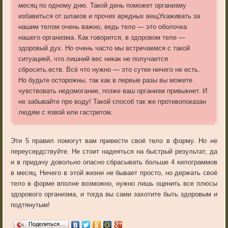
месяц
по
одному
дню
.
Такой
день
поможет
организму
избавиться
от
шлаков
и
прочих
вредных
вещУхаживать за
нашим телом очень важно, ведь тело — это оболочка
нашего организма. Как говорится, в здоровом теле —
здоровый дух. Но очень часто мы встречаемся с такой
ситуацией, что лишний вес никак не получается
сбросить.еств
.
Всё
что
нужно
—
это
сутки
ничего
не
есть
.
Но
будьте
осторожны
,
так
как
в
первые
разы
вы
можете
чувствовать
недомогание
,
позже
ваш
организм
привыкнет
.
И
не
забывайте
про
воду
!
Такой
способ
так
же
противопоказан
людям
с
язвой
или
гастритом
.
Эти
5
правил
помогут
вам
привести
своё
тело
в
форму
.
Но
не
переусердствуйте
.
Не
стоит
надеяться
на
быстрый
результат
,
да
и
в
придачу
довольно
опасно
сбрасывать
больше
4
килограммов
в
месяц
.
Ничего
в
этой
жизни
не
бывает
просто
,
но
держать
своё
тело
в
форме
вполне
возможно
,
нужно
лишь
оценить
все
плюсы
здорового
организма
,
и
тогда
вы
сами
захотите
быть
здоровым
и
подтянутым
!
Поделиться…