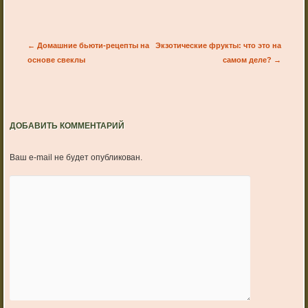
Post navigation
←
Домашние бьюти-рецепты на
Экзотические фрукты: что это на
основе свеклы
самом деле?
→
ДОБАВИТЬ КОММЕНТАРИЙ
Ваш e-mail не будет опубликован.