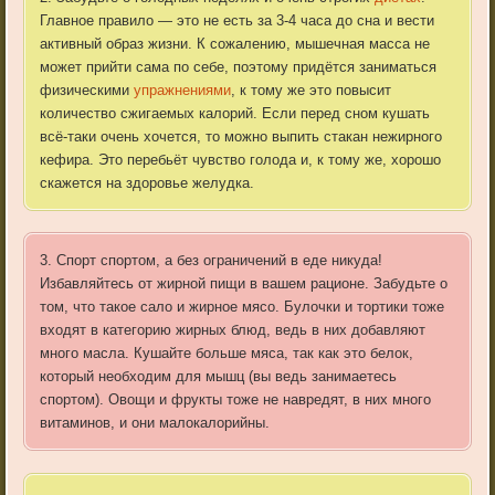
Главное правило — это не есть за 3-4 часа до сна и вести
активный образ жизни. К сожалению, мышечная масса не
может прийти сама по себе, поэтому придётся заниматься
физическими
упражнениями
, к тому же это повысит
количество сжигаемых калорий. Если перед сном кушать
всё-таки очень хочется, то можно выпить стакан нежирного
кефира. Это перебьёт чувство голода и, к тому же, хорошо
скажется на здоровье желудка.
3.
Спорт
спортом
,
а
без
ограничений
в
еде
никуда
!
Избавляйтесь
от
жирной
пищи
в
вашем
рационе
.
Забудьте
о
том
,
что
такое
сало
и
жирное
мясо
.
Булочки
и
тортики
тоже
входят
в
категорию
жирных
блюд
,
ведь
в
них
добавляют
много
масла
.
Кушайте
больше
мяса
,
так
как
это
белок
,
который
необходим
для
мышц
(
вы
ведь
занимаетесь
спортом
).
Овощи
и
фрукты
тоже
не
навредят
,
в
них
много
витаминов
,
и
они
малокалорийны
.