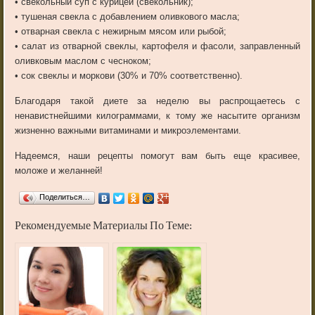
•
свекольный
суп
с
курицей
(
свекольник
);
•
тушеная
свекла
с
добавлением
оливкового
масла
;
•
отварная
свекла
с
нежирным
мясом
или
рыбой
;
•
салат
из
отварной
свеклы
,
картофеля
и
фасоли
,
заправленный
оливковым
маслом
с
чесноком
;
•
сок
свеклы
и
моркови
(
30
%
и
70
%
соответственно
).
Благодаря
такой
диете
за
неделю
вы
распрощаетесь
с
ненавистнейшими
килограммами
,
к
тому
же
насытите
организм
жизненно
важными
витаминами
и
микроэлементами
.
Надеемся
,
наши
рецепты
помогут
вам
быть
еще
красивее
,
моложе
и
желанней
!
Поделиться…
Рекомендуемые Материалы По Теме: