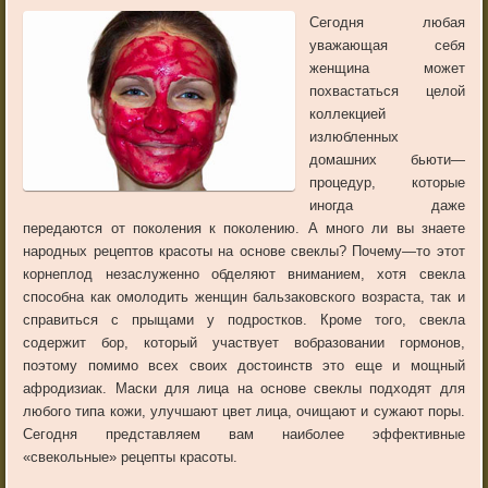
Сегодня
любая
уважающая
себя
женщина
может
похвастаться
целой
коллекцией
излюбленных
домашних
бьюти
—
процедур
,
которые
иногда
даже
передаются
от
поколения
к
поколению
.
А
много
ли
вы
знаете
народных
рецептов
красоты
на
основе
свеклы
?
Почему
—
то
этот
корнеплод
незаслуженно
обделяют
вниманием
,
хотя
свекла
способна
как
омолодить
женщин
бальзаковского
возраста
,
так
и
справиться
с
прыщами
у
подростков
.
Кроме
того
,
свекла
содержит
бор
,
который
участвует
в
образовании
гормонов
,
поэтому
помимо
всех
своих
достоинств
это
еще
и
мощный
афродизиак
.
Маски
для
лица
на
основе
свеклы
подходят
для
любого
типа
кожи
,
улучшают
цвет
лица
,
очищают
и
сужают
поры
.
Сегодня
представляем
вам
наиболее
эффективные
«
свекольные
»
рецепты
красоты
.