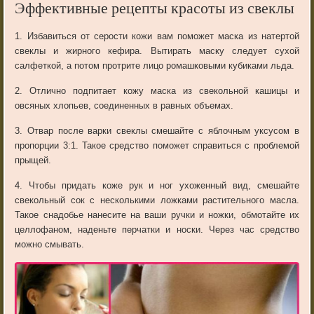
Эффективные рецепты красоты из свеклы
1
.
Избавиться
от
серости
кожи
вам
поможет
маска
из
натертой
свеклы
и
жирного
кефира
.
Вытирать
маску
следует
сухой
салфеткой
,
а
потом
протрите
лицо
ромашковыми
кубиками
льда
.
2
.
Отлично
подпитает
кожу
маска
из
свекольной
кашицы
и
овсяных
хлопьев
,
соединенных
в
равных
объемах
.
3
.
Отвар
после
варки
свеклы
смешайте
с
яблочным
уксусом
в
пропорции
3
:
1
.
Такое
средство
поможет
справиться
с
проблемой
прыщей
.
4
.
Чтобы
придать
коже
рук
и
ног
ухоженный
вид
,
смешайте
свекольный
сок
с
несколькими
ложками
растительного
масла
.
Такое
снадобье
нанесите
на
ваши
ручки
и
ножки
,
обмотайте
их
целлофаном
,
наденьте
перчатки
и
носки
.
Через
час
средство
можно
смывать
.