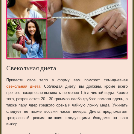
Свекольная диета
Привести
свое
тело
в
форму
вам
поможет
семидневная
свекольная
диета
.
Соблюдая
диету
,
вы
должны
,
кроме
всего
прочего
,
ежедневно
выпивать
не
менее
1
,
5
л
чистой
воды
.
Кроме
того
,
разрешается
20
—
30
граммов
хлеба
грубого
помола
в
день
,
а
также
пару
ядер
грецкого
ореха
и
чайную
ложку
меда
.
Ужинать
следует
не
позже
восьми
часов
вечера
.
Диета
предполагает
трехразовый
режим
питания
следующими
блюдами
на
ваш
выбор
: