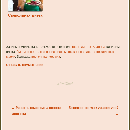
Свекольная диета
Запись опубликована 12/12/2016, в рубрике
Все о диетах
,
Красота
, ключевые
слова:
бьюти-рецепты на основе свеклы
,
свекольная диета
,
свекольные
маски
. Закладка
постоянная ссылка
.
Оставить комментарий
Post navigation
←
Рецепты красоты на основе
5 советов по уходу за фигурой
моркови
→