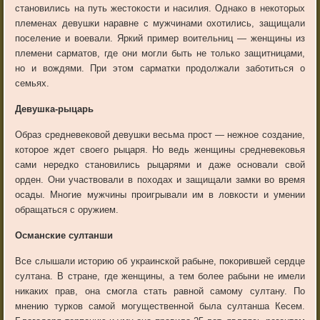
становились на путь жестокости и насилия. Однако в некоторых
племенах девушки наравне с мужчинами охотились, защищали
поселение и воевали. Яркий пример воительниц — женщины из
племени сарматов, где они могли быть не только защитницами,
но и вождями. При этом сарматки продолжали заботиться о
семьях.
Девушка-рыцарь
Образ средневековой девушки весьма прост — нежное создание,
которое ждет своего рыцаря. Но ведь женщины средневековья
сами нередко становились рыцарями и даже основали свой
орден. Они участвовали в походах и защищали замки во время
осады. Многие мужчины проигрывали им в ловкости и умении
обращаться с оружием.
Османские султанши
Все слышали историю об украинской рабыне, покорившей сердце
султана. В стране, где женщины, а тем более рабыни не имели
никаких прав, она смогла стать равной самому султану. По
мнению турков самой могущественной была султанша Кесем.