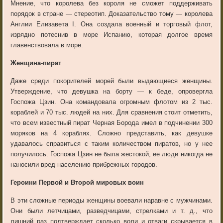
Мнение, что королева без короля не сможет поддерживать
порядок в стране — стереотип. Доказательство тому — королева
Англии Елизавета I. Она создала военный и торговый флот,
изрядно потеснив в море Испанию, которая долгое время
главенствовала в море.
Женщина-пират
Даже среди покорителей морей были выдающиеся женщины.
Утверждение, что девушка на борту — к беде, опровергла
Госпожа Цзин. Она командовала огромным флотом из 2 тыс.
кораблей и 70 тыс. людей на них. Для сравнения стоит отметить,
что всем известный пират Черная Борода имел в подчинении 300
моряков на 4 кораблях. Сложно представить, как девушке
удавалось справиться с таким количеством пиратов, но у нее
получилось. Госпожа Цзин не была жестокой, ее люди никогда не
наносили вред населению прибрежных городов.
Героини Первой и Второй мировых воин
В эти сложные периоды женщины воевали наравне с мужчинами.
Они были летчицами, разведчицами, стрелками и т. д., что
лишний раз подтверждает сколько воли и отваги скрывается в