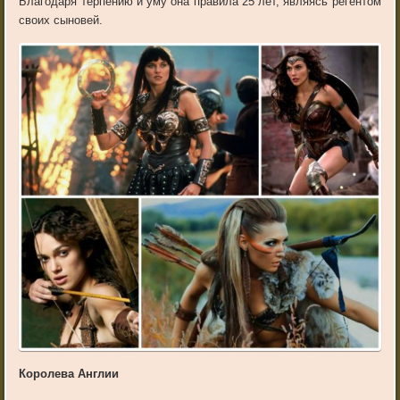
Благодаря терпению и уму она правила 25 лет, являясь регентом
своих сыновей.
Королева Англии