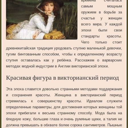
времена считалась
самым мощным
оружием в борьбе за
счастье у женщин
всего мира. У каждой
эпохи были свои
стандарты красоты.
Чего только стоит
древнекитайская традиция уродовать ступню маленькой девочки,
тугим бинтованным способом, чтобы к определенному возрасту
ступня оставалась как у ребёнка. Расскажем о варварских
методах модной индустрии в Англии викторианской эпохи.
Красивая фигура в викторианский период
Эта эпоха славится довольно странными методами поддержания
и сохранения красоты. Женщина в викторианский период
стремилась к совершенству красоты. Идеалом служили
определенные параметры, для достижения которых женщины той
эпохи прибегали к весьма странному способу. Мода была на
бледную кожу, большие глаза и очень румяные щеки, а талия не
должна превышать в обхвате более сорока сантиметров. Пышные