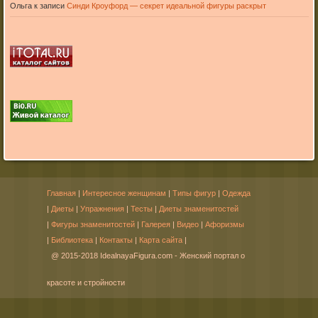
Ольга
к записи
Синди Кроуфорд — секрет идеальной фигуры раскрыт
Главная
|
Интересное женщинам
|
Типы фигур
|
Одежда
|
Диеты
|
Упражнения
|
Тесты
|
Диеты знаменитостей
|
Фигуры знаменитостей
|
Галерея
|
Видео
|
Афоризмы
|
Библиотека
|
Контакты
|
Карта сайта
|
@ 2015-2018 IdealnayaFigura.com - Женский портал о
красоте и стройности