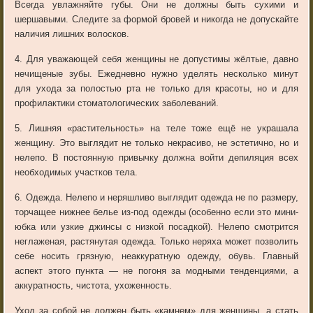
Всегда увлажняйте губы. Они не должны быть сухими и
шершавыми. Следите за формой бровей и никогда не допускайте
наличия лишних волосков.
4. Для уважающей себя женщины не допустимы жёлтые, давно
нечищеные зубы. Ежедневно нужно уделять несколько минут
для ухода за полостью рта не только для красоты, но и для
профилактики стоматологических заболеваний.
5. Лишняя «растительность» на теле тоже ещё не украшала
женщину. Это выглядит не только некрасиво, не эстетично, но и
нелепо. В постоянную привычку должна войти депиляция всех
необходимых участков тела.
6. Одежда. Нелепо и неряшливо выглядит одежда не по размеру,
торчащее нижнее белье из-под одежды (особенно если это мини-
юбка или узкие джинсы с низкой посадкой). Нелепо смотрится
неглаженая, растянутая одежда. Только неряха может позволить
себе носить грязную, неаккуратную одежду, обувь. Главный
аспект этого пункта — не погоня за модными тенденциями, а
аккуратность, чистота, ухоженность.
Уход за собой не должен быть «камнем» для женщины, а стать