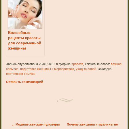
Волшебные
рецепты красоты
для современной
женщины
Запись опубликована 29/01/2019, в рубрике
Красота
, ключевые слова:
важное
событие
,
подготовка женщины к мероприятию
,
уход за собой
. Закладка
постоянная ссылка
.
Оставить комментарий
Post navigation
←
Модные женские пуловеры
Почему женщины и мужчины не