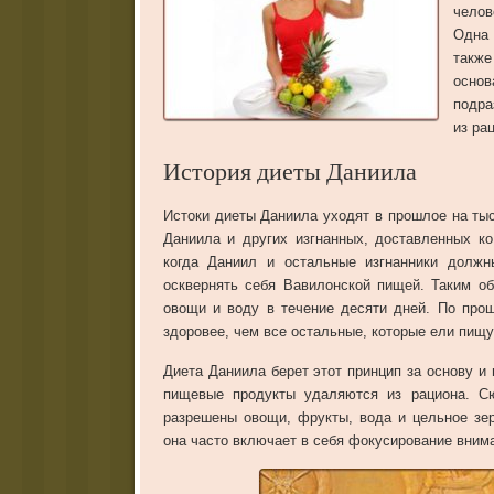
челов
Одна 
также
осно
подра
из ра
История диеты Даниила
Истоки диеты Даниила уходят в прошлое на тыс
Даниила и других изгнанных, доставленных ко
когда Даниил и остальные изгнанники должн
осквернять себя Вавилонской пищей. Таким о
овощи и воду в течение десяти дней. По про
здоровее, чем все остальные, которые ели пищу
Диета Даниила берет этот принцип за основу и
пищевые продукты удаляются из рациона. Сю
разрешены овощи, фрукты, вода и цельное зер
она часто включает в себя фокусирование внима