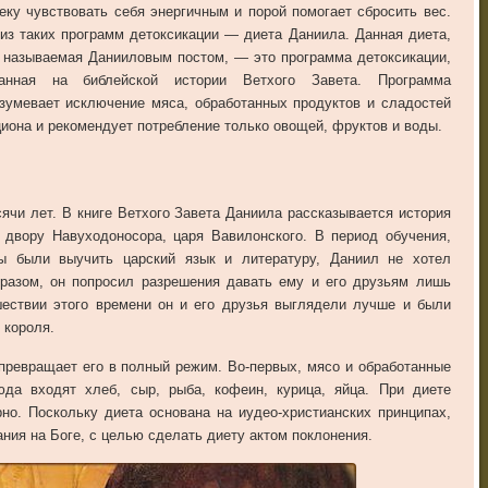
еку чувствовать себя энергичным и порой помогает сбросить вес.
из таких программ детоксикации — диета Даниила. Данная диета,
 называемая Данииловым постом, — это программа детоксикации,
ванная на библейской истории Ветхого Завета. Программа
зумевает исключение мяса, обработанных продуктов и сладостей
циона и рекомендует потребление только овощей, фруктов и воды.
ячи лет. В книге Ветхого Завета Даниила рассказывается история
 двору Навуходоносора, царя Вавилонского. В период обучения,
ы были выучить царский язык и литературу, Даниил не хотел
бразом, он попросил разрешения давать ему и его друзьям лишь
шествии этого времени он и его друзья выглядели лучше и были
 короля.
 превращает его в полный режим. Во-первых, мясо и обработанные
да входят хлеб, сыр, рыба, кофеин, курица, яйца. При диете
но. Поскольку диета основана на иудео-христианских принципах,
ния на Боге, с целью сделать диету актом поклонения.