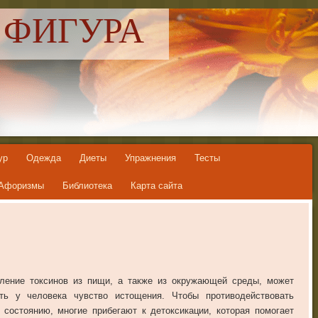
 ФИГУРА
ур
Одежда
Диеты
Упражнения
Тесты
Афоризмы
Библиотека
Карта сайта
ление токсинов из пищи, а также из окружающей среды, может
ть у человека чувство истощения. Чтобы противодействовать
 состоянию, многие прибегают к детоксикации, которая помогает