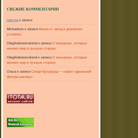
СВЕЖИЕ КОММЕНТАРИИ
maryna
к записи
Michaelses
к записи
Маски от звезд в домашних
условиях
OlegAntineeerokend
к записи
О женщинах, которые
меняют мир в лучшую сторону
OlegAntineeerokend
к записи
О женщинах, которые
меняют мир в лучшую сторону
Ольга
к записи
Синди Кроуфорд — секрет идеальной
фигуры раскрыт