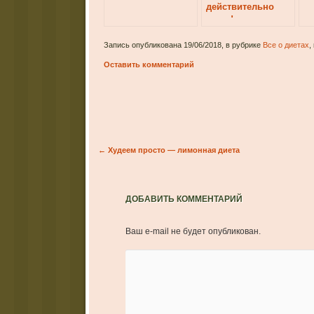
действительно
легко!
Запись опубликована 19/06/2018, в рубрике
Все о диетах
,
Оставить комментарий
Post navigation
←
Худеем просто — лимонная диета
ДОБАВИТЬ КОММЕНТАРИЙ
Ваш e-mail не будет опубликован.