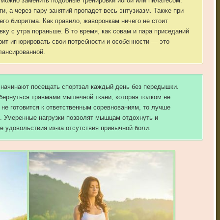
 можно заменить подобные тренировки йогой или пилатесом.
и, а через пару занятий пропадет весь энтузиазм. Также при
его биоритма. Как правило, жаворонкам ничего не стоит
ку с утра пораньше. В то время, как совам и пара приседаний
ит игнорировать свои потребности и особенности — это
лансированной.
 начинают посещать спортзал каждый день без передышки.
обернуться травмами мышечной ткани, которая толком не
 не готовится к ответственным соревнованиям, то лучше
ю. Умеренные нагрузки позволят мышцам отдохнуть и
е удовольствия из-за отсутствия привычной боли.