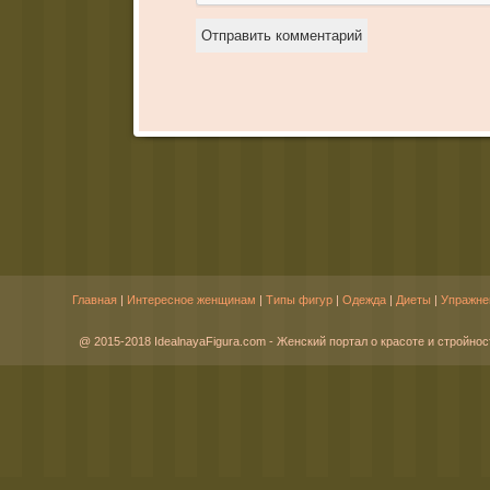
Главная
|
Интересное женщинам
|
Типы фигур
|
Одежда
|
Диеты
|
Упражне
@ 2015-2018 IdealnayaFigura.com - Женский портал о красоте и стройнос