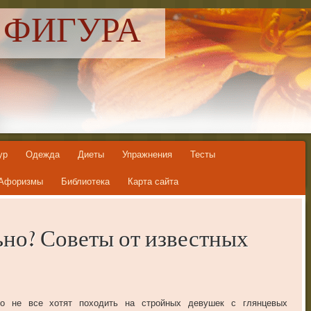
 ФИГУРА
ур
Одежда
Диеты
Упражнения
Тесты
Афоризмы
Библиотека
Карта сайта
ьно? Советы от известных
ко не все хотят походить на стройных девушек с глянцевых