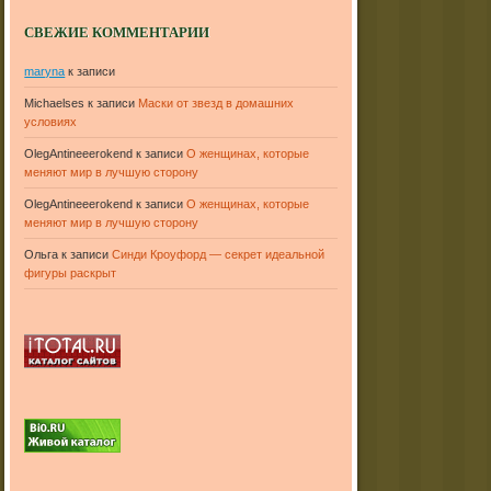
СВЕЖИЕ КОММЕНТАРИИ
maryna
к записи
Michaelses
к записи
Маски от звезд в домашних
условиях
OlegAntineeerokend
к записи
О женщинах, которые
меняют мир в лучшую сторону
OlegAntineeerokend
к записи
О женщинах, которые
меняют мир в лучшую сторону
Ольга
к записи
Синди Кроуфорд — секрет идеальной
фигуры раскрыт