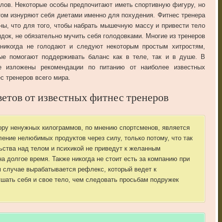
лов. Некоторые особы предпочитают иметь спортивную фигуру, но
том изнуряют себя диетами именно для похудения. Фитнес тренера
ны, что для того, чтобы набрать мышечную массу и привести тело
ядок, не обязательно мучить себя голодовками. Многие из тренеров
никогда не голодают и следуют некоторым простым хитростям,
ые помогают поддерживать баланс как в теле, так и в душе. В
е изложены рекомендации по питанию от наиболее известных
с тренеров всего мира.
ветов от известных фитнес тренеров
бору ненужных килограммов, по мнению спортсменов, является
ление нелюбимых продуктов через силу, только потому, что так
ьства над телом и психикой не приведут к желанным
на долгое время. Также никогда не стоит есть за компанию при
м случае вырабатывается рефлекс, который ведет к
шать себя и свое тело, чем следовать просьбам подружек