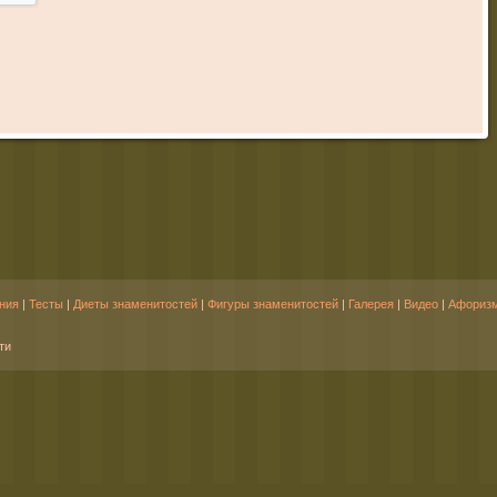
ния
|
Тесты
|
Диеты знаменитостей
|
Фигуры знаменитостей
|
Галерея
|
Видео
|
Афориз
ти