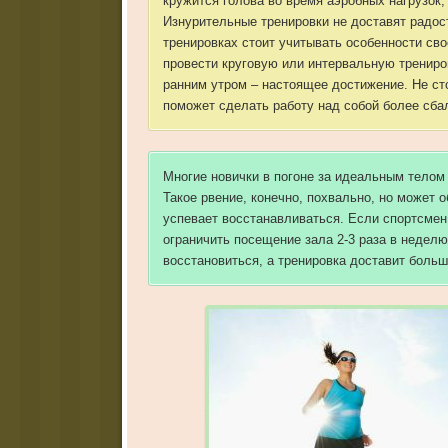
кружится голова во время аэробных нагрузок,
Изнурительные тренировки не доставят радост
тренировках стоит учитывать особенности сво
провести круговую или интервальную трениров
ранним утром – настоящее достижение. Не сто
поможет сделать работу над собой более сба
Многие новички в погоне за идеальным телом
Такое рвение, конечно, похвально, но может 
успевает восстанавливаться. Если спортсмен
ограничить посещение зала 2-3 раза в недел
восстановиться, а тренировка доставит больш