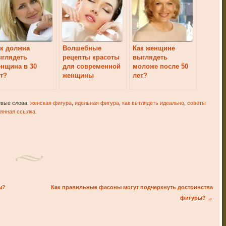
к должна
Волшебные
Как женщине
ыглядеть
рецепты красоты
выглядеть
нщина в 30
для современной
моложе после 50
т?
женщины
лет?
евые слова:
женская фигура
,
идельная фигура
,
как выглядеть идеально
,
советы
янная ссылка
.
ы?
Как правильные фасоны могут подчеркнуть достоинства
фигуры?
→