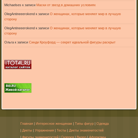
Michaelses
к записи
Маски от звезд в домашних условиях
OlegAntineeerokend
к записи
О женщинах, которые меняют мир в лучшую
сторону
OlegAntineeerokend
к записи
О женщинах, которые меняют мир в лучшую
сторону
Ольга
к записи
Синди Кроуфорд — секрет идеальной фигуры раскрыт
Главная
|
Интересное женщинам
|
Типы фигур
|
Одежда
|
Диеты
|
Упражнения
|
Тесты
|
Диеты знаменитостей
|
Фигуры знаменитостей
|
Галерея
|
Видео
|
Афоризмы