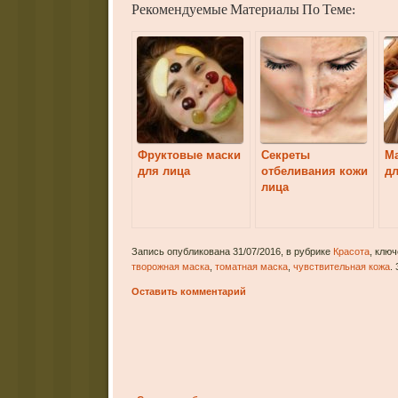
Рекомендуемые Материалы По Теме:
Фруктовые маски
Секреты
Ма
для лица
отбеливания кожи
дл
лица
Запись опубликована 31/07/2016, в рубрике
Красота
, клю
творожная маска
,
томатная маска
,
чувствительная кожа
.
Оставить комментарий