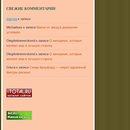
СВЕЖИЕ КОММЕНТАРИИ
maryna
к записи
Michaelses
к записи
Маски от звезд в домашних
условиях
OlegAntineeerokend
к записи
О женщинах, которые
меняют мир в лучшую сторону
OlegAntineeerokend
к записи
О женщинах, которые
меняют мир в лучшую сторону
Ольга
к записи
Синди Кроуфорд — секрет идеальной
фигуры раскрыт