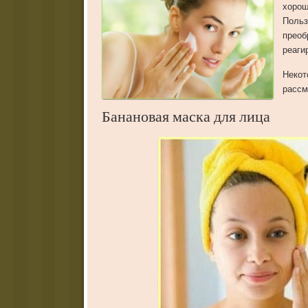
хорош
Поль
прео
реаги
Неко
рассм
Банановая маска для лица