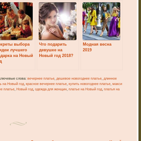
екреты выбора
Что подарить
Модная весна
идеи лучшего
девушке на
2019
дарка на Новый
Новый год 2018?
д
 ключевые слова:
вечернее платье
,
дешевое новогоднее платье
,
длинное
ь на Новый год
,
красное вечернее платье
,
купить новогоднее платье
,
макси
ее платье
,
Новый год
,
одежда для женщин
,
платье на Новый год
,
платья на