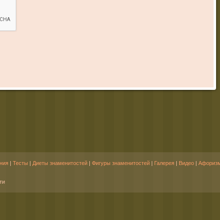
ния
|
Тесты
|
Диеты знаменитостей
|
Фигуры знаменитостей
|
Галерея
|
Видео
|
Афориз
ти