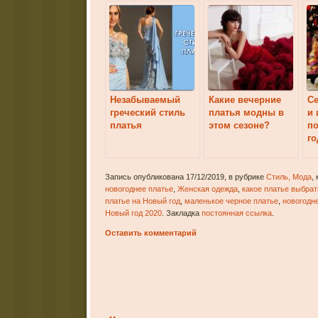
Незабываемый
Какие вечерние
С
греческий стиль
платья модны в
и 
платья
этом сезоне?
по
го
Запись опубликована 17/12/2019, в рубрике
Стиль, Мода
,
новогоднее платье
,
Женская одежда
,
какое платье выбрат
платье на Новый год
,
маленькое черное платье
,
новогодн
Новый год 2020
. Закладка
постоянная ссылка
.
Оставить комментарий