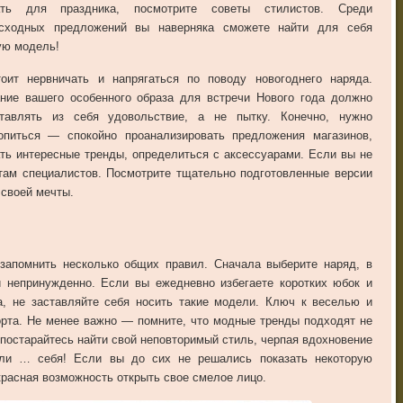
ать для праздника, посмотрите советы стилистов. Среди
осходных предложений вы наверняка сможете найти для себя
ю модель!
оит нервничать и напрягаться по поводу новогоднего наряда.
ние вашего особенного образа для встречи Нового года должно
тавлять из себя удовольствие, а не пытку. Конечно, нужно
опиться — спокойно проанализировать предложения магазинов,
ть интересные тренды, определиться с аксессуарами. Если вы не
етам специалистов. Посмотрите тщательно подготовленные версии
 своей мечты.
 запомнить несколько общих правил. Сначала выберите наряд, в
и непринужденно. Если вы ежедневно избегаете коротких юбок и
а, не заставляйте себя носить такие модели. Ключ к веселью и
рта. Не менее важно — помните, что модные тренды подходят не
 постарайтесь найти свой неповторимый стиль, черпая вдохновение
или … себя! Если вы до сих не решались показать некоторую
красная возможность открыть свое смелое лицо.