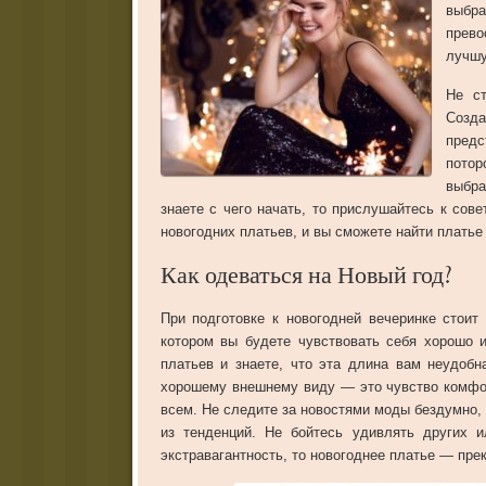
выбр
прев
лучшу
Не ст
Созда
предс
потор
выбра
знаете с чего начать, то прислушайтесь к сов
новогодних платьев, и вы сможете найти платье
Как одеваться на Новый год?
При подготовке к новогодней вечеринке стоит
котором вы будете чувствовать себя хорошо 
платьев и знаете, что эта длина вам неудобн
хорошему внешнему виду — это чувство комфо
всем. Не следите за новостями моды бездумно,
из тенденций. Не бойтесь удивлять других 
экстравагантность, то новогоднее платье — пре