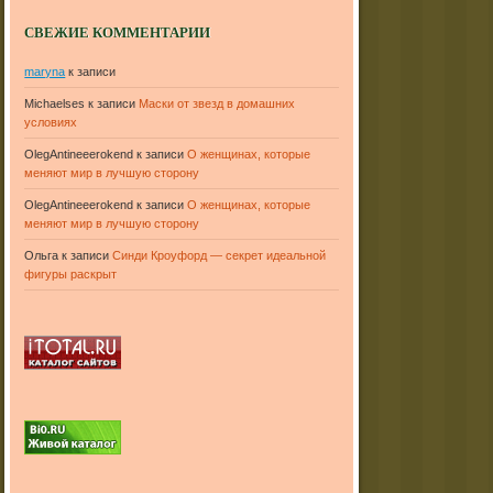
СВЕЖИЕ КОММЕНТАРИИ
maryna
к записи
Michaelses
к записи
Маски от звезд в домашних
условиях
OlegAntineeerokend
к записи
О женщинах, которые
меняют мир в лучшую сторону
OlegAntineeerokend
к записи
О женщинах, которые
меняют мир в лучшую сторону
Ольга
к записи
Синди Кроуфорд — секрет идеальной
фигуры раскрыт