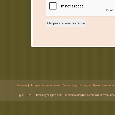
Главная
|
Интересное женщинам
|
Типы фигур
|
Одежда
|
Диеты
|
Упражне
@ 2015-2018 IdealnayaFigura.com - Женский портал о красоте и стройнос