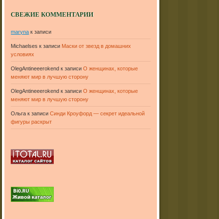
СВЕЖИЕ КОММЕНТАРИИ
maryna
к записи
Michaelses
к записи
Маски от звезд в домашних
условиях
OlegAntineeerokend
к записи
О женщинах, которые
меняют мир в лучшую сторону
OlegAntineeerokend
к записи
О женщинах, которые
меняют мир в лучшую сторону
Ольга
к записи
Синди Кроуфорд — секрет идеальной
фигуры раскрыт