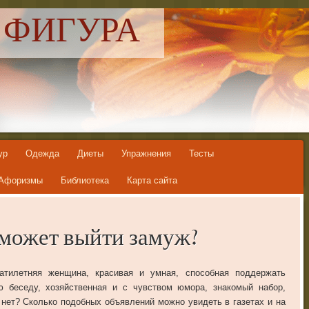
 ФИГУРА
ур
Одежда
Диеты
Упражнения
Тесты
Афоризмы
Библиотека
Карта сайта
может выйти замуж?
атилетняя женщина, красивая и умная, способная поддержать
 беседу, хозяйственная и с чувством юмора, знакомый набор,
 нет? Сколько подобных объявлений можно увидеть в газетах и на