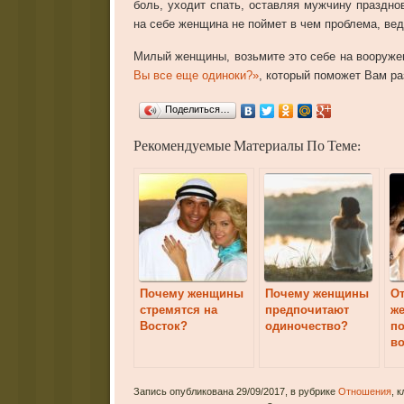
боль, уходит спать, оставляя мужчину праздно
на себе женщина не поймет в чем проблема, вед
Милый женщины, возьмите это себе на вооруже
Вы все еще одиноки?»
, который поможет Вам ра
Поделиться…
Рекомендуемые Материалы По Теме:
Почему женщины
Почему женщины
О
стремятся на
предпочитают
ж
Восток?
одиночество?
п
во
их
Запись опубликована 29/09/2017, в рубрике
Отношения
, 